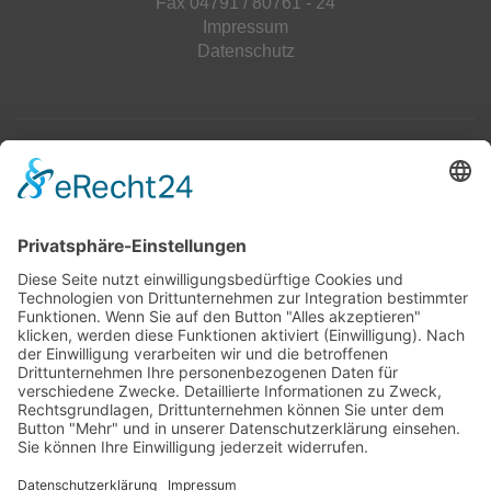
Fax 04791 / 80761 - 24
Impressum
Datenschutz
Top 100
Hot 50
Top Neueinsteiger
Highscores
Jahrescharts
Top 100
Hot 50
Top Neueinsteiger
Highscores
Jahrescharts