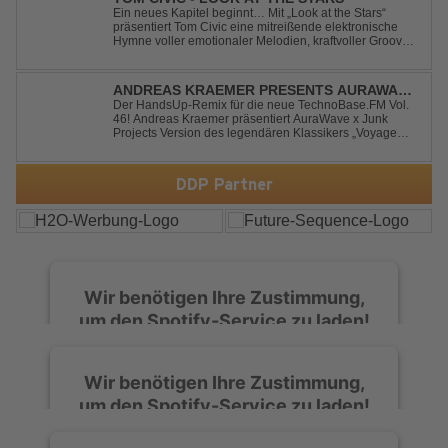
Ein neues Kapitel beginnt… Mit „Look at the Stars“
präsentiert Tom Civic eine mitreißende elektronische
Hymne voller emotionaler Melodien, kraftvoller Grooves
und dem Gefühl, über das Gewöhnliche
hinauszublicken. Bekannt für seine einzigartige
Verbindung aus Dance, House und elektronische...
ANDREAS KRAEMER PRESENTS AURAWAVE
X JUNK PROJECT - VOYAGE VOYAGE
Der HandsUp-Remix für die neue TechnoBase.FM Vol.
46! Andreas Kraemer präsentiert AuraWave x Junk
(TIMSTER & NINTH REMIX)
Projects Version des legendären Klassikers „Voyage
Voyage“ im energiegeladenen HandsUp-Remix von
Timster & Ninth. Das HandsUp-Duo aus Nordrhein-
Westfalen verwandelt den zeitlosen Song mit druckvoll...
DDP Partner
Wir benötigen Ihre Zustimmung,
um den Spotify-Service zu laden!
Wir verwenden Spotify, um Inhalte
Wir benötigen Ihre Zustimmung,
einzubetten. Dieser Service kann Daten zu
um den Spotify-Service zu laden!
Ihren Aktivitäten sammeln. Bitte lesen Sie die
Details durch und stimmen Sie der Nutzung