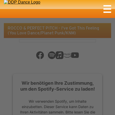
ROCCO & PERFECT PITCH - I've Got This Feeling
(You Love Dance/Planet Punk/KNM)
Wir benötigen Ihre Zustimmung,
um den Spotify-Service zu laden!
Wir verwenden Spotify, um Inhalte
einzubetten. Dieser Service kann Daten zu
Ihren Aktivitäten sammeln. Bitte lesen Sie die