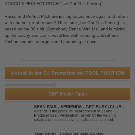
ROCCO & PERFECT PITCH "I've Got This Feeling"
Rocco and Perfect Pitch are joining forces once again and return
with another great remake! Their tune „I’ve Got This Feeling“ is
based on the 90’s hit „Somebody Dance With Me“ and is mixing
up the catchy and iconic vocal line with trending Upbeat and
Techno sounds, energetic and pounding at once!
Aktuell in der DJ Promotion bei POOL POSITION
DDP Music Tipps
SEAN PAUL, &FRIENDS - GET BUSY (CLUB
MIX)
&friends is the global musical concept of DJ and
Producer Sean Peckenham, driven by the vision to
create a project embodying tradition, culture and
community. His new track “Get Busy (Club Mix)
alongside the Jamaican dancehall singer and rapper
Sean Paul, has taken this early 2000s hit to a who...
TOM CIVIC - LOOK AT THE STARS