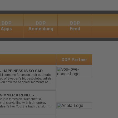
DDP
DDP
DDP
Apps
Anmeldung
Feed
s
DDP Partner
- HAPPINESS IS SO SAD
Li combine forces on their euphoric
wo of Sweden's biggest global artists,
cts on how the happiest moments are
ck was ...
IMMER X RENEE -
join forces on "Ricochet," a
al storytelling with high-energy
steen's For You, the track transforms
experience. Crafted by...