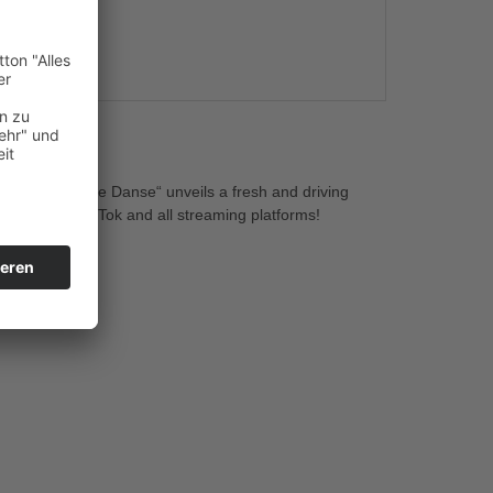
s
ce! „Dernière Danse“ unveils a fresh and driving
to conquer TikTok and all streaming platforms!