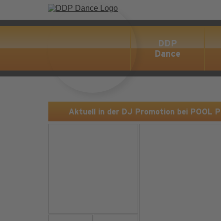
DDP
Dance
Aktuell in der DJ Promotion bei POOL