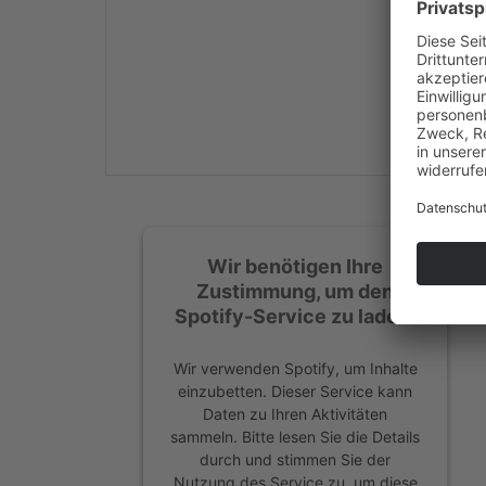
Mehr Informationen
Akzeptieren
powered by
Usercentrics
Consent Management
Platform
&
eRecht24
Wir benötigen Ihre
Zustimmung, um den
Spotify-Service zu laden!
Wir verwenden Spotify, um Inhalte
einzubetten. Dieser Service kann
Daten zu Ihren Aktivitäten
sammeln. Bitte lesen Sie die Details
durch und stimmen Sie der
Nutzung des Service zu, um diese