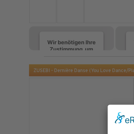
Wir benötigen Ihre
Zustimmung, um
den Spotify-
Service zu laden!
ZUSEBI - Dernière Danse (You Love Dance/P
Wir verwenden Spotify,
um Inhalte einzubetten.
Dieser Service kann
Daten zu Ihren
Aktivitäten sammeln.
Bitte lesen Sie die Details
durch und stimmen Sie
der Nutzung des Service
zu, um diese Inhalte
anzuzeigen.