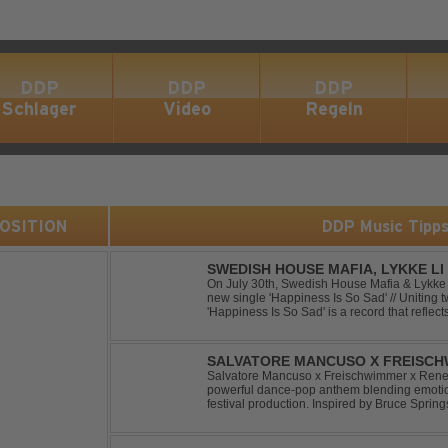
DDP
DDP
DDP
Schlager
Video
Regeln
 POSITION
DDP Music Tipp
SWEDISH HOUSE MAFIA, LYKKE LI 
On July 30th, Swedish House Mafia & Lykke 
new single 'Happiness Is So Sad' // Uniting t
'Happiness Is So Sad' is a record that refle
often the hardest to say goodbye to // The tra
SALVATORE MANCUSO X FREISCHW
RICOCHET
Salvatore Mancuso x Freischwimmer x Renee 
powerful dance-pop anthem blending emotion
festival production. Inspired by Bruce Spring
a timeless theme into a fresh, modern dance 