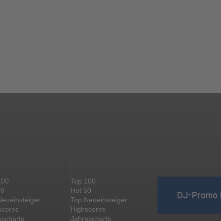
100
Top 100
50
Hot 50
DJ-Promo 
Neueinsteiger
Top Neueinsteiger
scores
Highscores
escharts
Jahrescharts