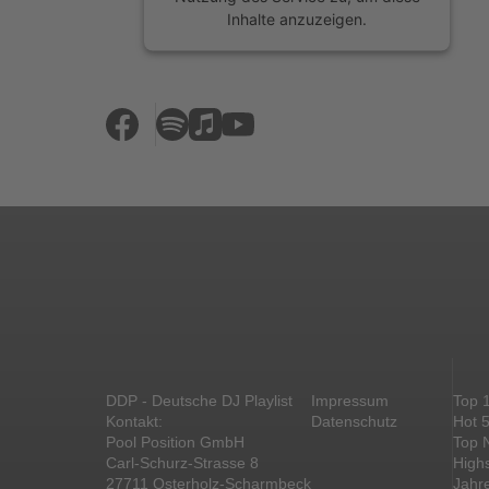
Inhalte anzuzeigen.
Mehr Informationen
Akzeptieren
powered by
Usercentrics Consent
Management Platform
&
eRecht24
DDP - Deutsche DJ Playlist
Impressum
Top 
Kontakt:
Datenschutz
Hot 
Pool Position GmbH
Top 
Carl-Schurz-Strasse 8
High
27711 Osterholz-Scharmbeck
Jahr