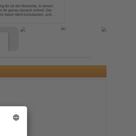
ng für all die Momente, in denen
in dir genau danach schreit. Der
rz davor steht loszulassen, und
 erinnert, noch einmal f...
e
s
e