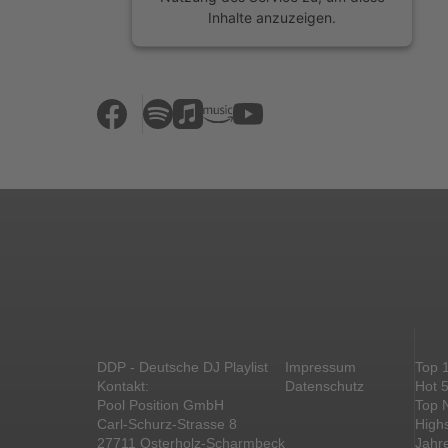
Inhalte anzuzeigen.
Mehr Informationen
Akzeptieren
powered by
Usercentrics Consent
Management Platform
&
eRecht24
DDP - Deutsche DJ Playlist
Impressum
Top 
Kontakt:
Datenschutz
Hot 
Pool Position GmbH
Top 
Carl-Schurz-Strasse 8
High
27711 Osterholz-Scharmbeck
Jahr