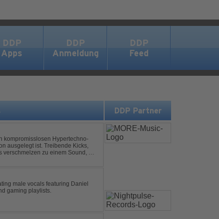
DDP
DDP
DDP
Apps
Anmeldung
Feed
s
DDP Partner
nen kompromisslosen Hypertechno-
on ausgelegt ist. Treibende Kicks,
s verschmelzen zu einem Sound, der
t mitreißend. Zwischen ...
ting male vocals featuring Daniel
nd gaming playlists.