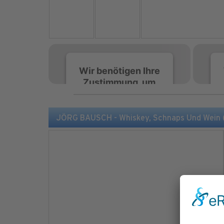
Wir benötigen Ihre
Zustimmung, um
den Spotify-
Service zu laden!
JÖRG BAUSCH - Whiskey, Schnaps Und Wein (
Wir verwenden Spotify,
um Inhalte einzubetten.
Dieser Service kann
Daten zu Ihren
Aktivitäten sammeln.
Bitte lesen Sie die Details
durch und stimmen Sie
der Nutzung des Service
zu, um diese Inhalte
anzuzeigen.