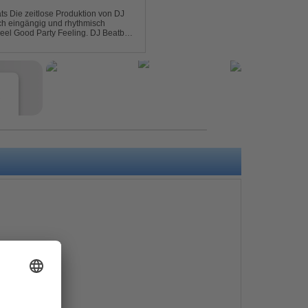
on DJ
sch eingängig und rhythmisch
od Party Feeling. DJ Beatboy
 über Feedback....
e
s
e