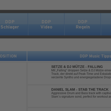
DDP
DDP
DDP
Schlager
Video
Regeln
 POSITION
DDP Music Tipp
SETZE & DJ MÜTZE - FALLING
Mit „Falling“ droppen Setze & DJ Mütze ei
Track, der direkt auf Peak-Time und Eskalati
verzerrte Synths und energiegeladene Drop
keine Pausen kennt – roh, schnell und absolu
DANIEL SLAM - STAB THE TRACK
Aggressive Drum and Bass track with captiva
Slam´s signature sond, perfect for workout a