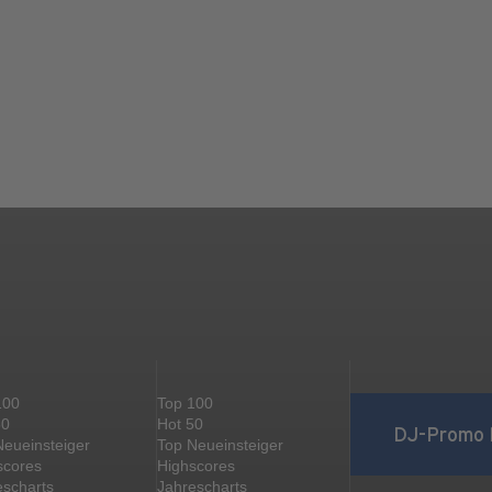
100
Top 100
50
Hot 50
DJ-Promo 
Neueinsteiger
Top Neueinsteiger
scores
Highscores
escharts
Jahrescharts