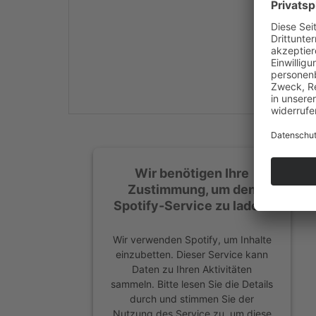
Mehr Informationen
Akzeptieren
powered by
Usercentrics
Consent Management
Platform
&
eRecht24
Wir benötigen Ihre
Zustimmung, um den
Spotify-Service zu laden!
Wir verwenden Spotify, um Inhalte
einzubetten. Dieser Service kann
Daten zu Ihren Aktivitäten
sammeln. Bitte lesen Sie die Details
durch und stimmen Sie der
Nutzung des Service zu, um diese