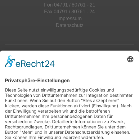
Fon 04791 / 80761 - 21
Fax 04791 / 80761 - 24
Impressum
Datenschutz
Top 100
Hot 50
Top Neueinsteiger
Highscores
Jahrescharts
Top 100
Hot 50
Top Neueinsteiger
Highscores