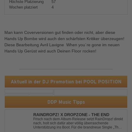
Höchste Platzierung
57
Wochen platziert
4
Man kann Coverversionen gut finden oder nicht, aber diese
Hands Up Bombe wird auch den schärfsten Kritiker überzeugen!
Diese Bearbeitung Avril Lavigne  When you´re gone im neuen
Hands Up Gerüst wird auch Deinen Floor rocken!
Aktuell in der DJ Promotion bei POOL POSITION
DDP Music Tipps
RAINDROPZ! X DROPZONE - THE END
Frisch nach dem Album-Release setzt RainDropz! direkt
nach, holt sich dafür aber völlig überraschende
Unterstützung ins Boot. Für die brandneue Single „The
End“ reaktiviert der Produzent eines seiner zusätzlichen