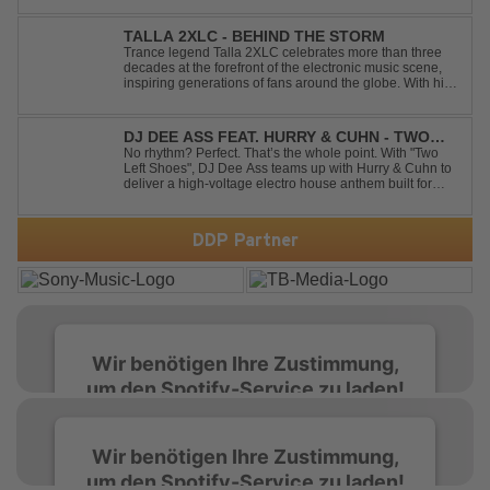
Artist-Alias-Projekte "DropZone", um das es jahrelang
still war. „The End“ ist ei...
TALLA 2XLC - BEHIND THE STORM
Trance legend Talla 2XLC celebrates more than three
decades at the forefront of the electronic music scene,
inspiring generations of fans around the globe. With his
latest release, "Behind The Storm," he once again
showcases his unmistakable sound, delivering Uplifting
Vocal Trance at its very ...
DJ DEE ASS FEAT. HURRY & CUHN - TWO
LEFT SHOES
No rhythm? Perfect. That’s the whole point. With "Two
Left Shoes", DJ Dee Ass teams up with Hurry & Cuhn to
deliver a high-voltage electro house anthem built for
chaotic dancefloors and unforgettable nights. Loud,
unapologetic, and irresistibly catchy, this track turns
clumsiness into confid...
DDP Partner
Wir benötigen Ihre Zustimmung,
um den Spotify-Service zu laden!
Wir verwenden Spotify, um Inhalte
Wir benötigen Ihre Zustimmung,
einzubetten. Dieser Service kann Daten zu
um den Spotify-Service zu laden!
Ihren Aktivitäten sammeln. Bitte lesen Sie die