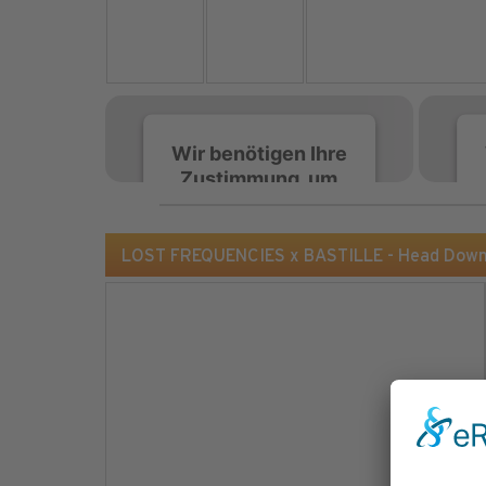
Wir benötigen Ihre
Zustimmung, um
den Spotify-
Service zu laden!
LOST FREQUENCIES x BASTILLE - Head Down 
Wir verwenden Spotify,
um Inhalte einzubetten.
Dieser Service kann
Daten zu Ihren
Aktivitäten sammeln.
Bitte lesen Sie die Details
durch und stimmen Sie
der Nutzung des Service
zu, um diese Inhalte
anzuzeigen.