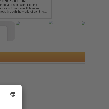
ECTRIC SOULFIRE
ite your spirit with "Electric
aboration from Rene Ablaze and
neys through the world of uplifting
ing Vocal Trance me...
e
s
e