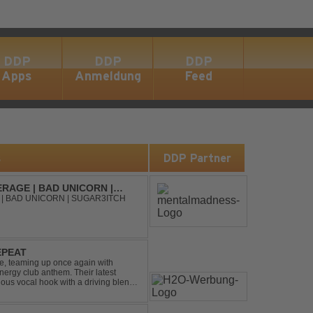
DDP
DDP
DDP
Apps
Anmeldung
Feed
s
DDP Partner
RAGE | BAD UNICORN |
| BAD UNICORN | SUGAR3ITCH
EPEAT
e, teaming up once again with
nergy club anthem. Their latest
ious vocal hook with a driving blend
undtrack for peak-tim...