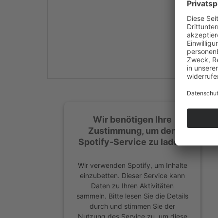
Mehr Informationen
Akzeptieren
powered by
Usercentrics
Consent Management
Platform
&
eRecht24
Wir benötigen Ihre
Zustimmung, um den
Spotify-Service zu laden!
Wir verwenden Spotify, um Inhalte
einzubetten. Dieser Service kann
Daten zu Ihren Aktivitäten
sammeln. Bitte lesen Sie die Details
durch und stimmen Sie der
Nutzung des Service zu, um diese