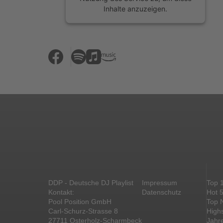
Inhalte anzuzeigen.
Mehr Informationen
Akzeptieren
powered by
Usercentrics Consent
Management Platform
&
eRecht24
DDP - Deutsche DJ Playlist
Impressum
Top 
Kontakt:
Datenschutz
Hot 
Pool Position GmbH
Top 
Carl-Schurz-Strasse 8
High
27711 Osterholz-Scharmbeck
Jahr