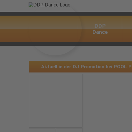
DDP
Dance
Aktuell in der DJ Promotion bei POOL