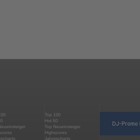
100
Top 100
50
Hot 50
DJ-Promo 
Neueinsteiger
Top Neueinsteiger
scores
Highscores
escharts
Jahrescharts