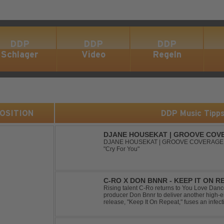
DDP
DDP
DDP
Schlager
Video
Regeln
 POSITION
DDP Music Tipp
DJANE HOUSEKAT | GROOVE COVE
SUGAR3ITCH - CRY FOR YOU
DJANE HOUSEKAT | GROOVE COVERAGE 
"Cry For You"
C-RO X DON BNNR - KEEP IT ON R
Rising talent C-Ro returns to You Love Danc
producer Don Bnnr to deliver another high-e
release, "Keep It On Repeat," fuses an infect
of Techno and House, creating the perfect so