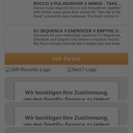
production, this modern da...
ROCCO X PULSEDRIVER X NINKID - TAKE
ME TO THE RAVE (FESTIVAL MIX)
Dance music legends Rocco and Pulsedriver, together
with Ninkid, have given their smash hit “Take Me to the
Rave” a powerful new makeover. The fresh version is set
to ignite dance floors and bring every festival to a boiling
point. Featuring massive kicks and the beloved melody
that made the or...
DJ SEQUENZA X ENERDIZER X EMPYRE ONE
- UNTIL THE MORNING LIGHT
Get ready for pure mainstage madness! DJ Sequenza,
Enerdizer and Empyre One deliver a massive Techno
Big Room banger that hits like a freight train and keeps
the energy at maximum from the first kick to the final
drop. Packed with explosive synths, pounding basslines
and an unstoppable festival...
DDP Partner
Wir benötigen Ihre Zustimmung,
um den Spotify-Service zu laden!
Wir verwenden Spotify, um Inhalte
Wir benötigen Ihre Zustimmung,
einzubetten. Dieser Service kann Daten zu
um den Spotify-Service zu laden!
Ihren Aktivitäten sammeln. Bitte lesen Sie die
Details durch und stimmen Sie der Nutzung