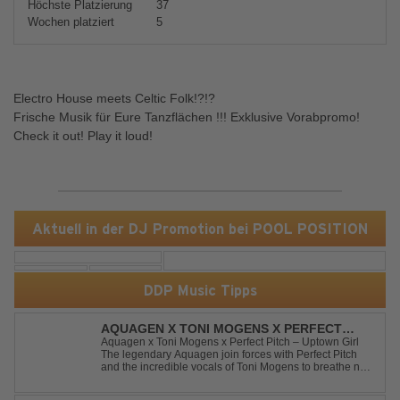
Höchste Platzierung
37
Wochen platziert
5
Electro House meets Celtic Folk!?!?
Frische Musik für Eure Tanzflächen !!! Exklusive Vorabpromo!
Check it out! Play it loud!
Aktuell in der DJ Promotion bei POOL POSITION
DDP Music Tipps
AQUAGEN X TONI MOGENS X PERFECT
PITCH - UPTOWN GIRL
Aquagen x Toni Mogens x Perfect Pitch – Uptown Girl
The legendary Aquagen join forces with Perfect Pitch
and the incredible vocals of Toni Mogens to breathe new
life into Billy Joel's timeless classic "Uptown Girl."
Combining a bouncy bassline and a fresh, feel-good