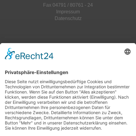
Fax 04791 / 80761 - 24
Impressum
Datenschutz
Top 100
Hot 50
Top Neueinsteiger
Highscores
Jahrescharts
Top 100
Hot 50
Top Neueinsteiger
Highscores
Jahrescharts