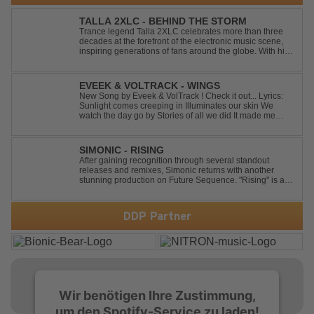
TALLA 2XLC - BEHIND THE STORM
Trance legend Talla 2XLC celebrates more than three
decades at the forefront of the electronic music scene,
inspiring generations of fans around the globe. With his
latest release, "Behind The Storm," he once again
showcases his unmistakable sound, delivering Uplifting
Vocal Trance at its very ...
EVEEK & VOLTRACK - WINGS
New Song by Eveek & VolTrack ! Check it out... Lyrics:
Sunlight comes creeping in Illuminates our skin We
watch the day go by Stories of all we did It made me
think of you It made me think of you Under a trillion stars
We danced on top of cars ...
SIMONIC - RISING
After gaining recognition through several standout
releases and remixes, Simonic returns with another
stunning production on Future Sequence. "Rising" is a
powerful Uplifting Emotional Vocal Trance anthem,
combining breathtaking vocals, uplifting energy, and
goosebump-inducing melodies. A must-...
DDP Partner
Wir benötigen Ihre Zustimmung,
um den Spotify-Service zu laden!