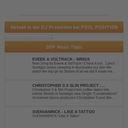
Aktuell in der DJ Promotion bei POOL POSITION
DDP Music Tipps
EVEEK & VOLTRACK - WINGS
New Song by Eveek & VolTrack ! Check it out... Lyrics:
Sunlight comes creeping in Illuminates our skin We
watch the day go by Stories of all we did It made me
think of you It made me think of you Under a trillion stars
We danced on top of cars ...
CHRISTOPHER S X SLIN PROJECT -
CONSTELLATIONS
Christopher S & Slin Project turn coffee stains into
infinite Worlds in Nostalgic new Single "Constellations".
Acclaimed dance producers Christopher S and Slin
Project have joined forces once again to deliver their
highly anticipated new single, "Constellations." Moving
away from standard club ...
SVENVANRICK - LIKE A TATTOO
SVENVANRICK "Like A Tattoo"