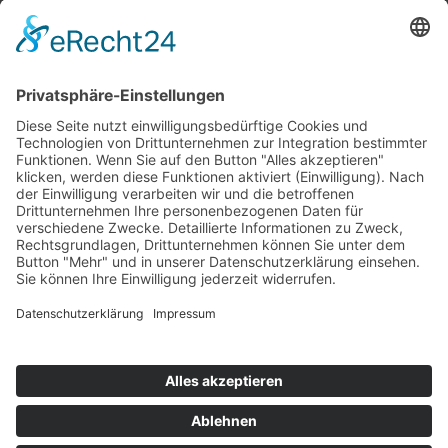
Top 100
Hot 50
Top Neueinsteiger
Highscores
Jahrescharts
Top 100
Hot 50
Top Neueinsteiger
Highscores
Jahrescharts
DJ-Promo buchen