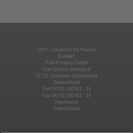
Ihren Aktivitäten sammeln. Bitte lesen Sie die
Mehr Informationen
powered by
Usercentrics Consent
Details durch und stimmen Sie der Nutzung
Management Platform
&
eRecht24
des Service zu, um diese Inhalte anzuzeigen.
Akzeptieren
Mehr Informationen
powered by
Usercentrics Consent
Management Platform
&
eRecht24
Akzeptieren
DDP - Deutsche DJ Playlist
powered by
Usercentrics Consent
Kontakt:
Management Platform
&
eRecht24
Pool Position GmbH
Carl-Schurz-Strasse 8
27711 Osterholz-Scharmbeck
Deutschland
Fon 04791 / 80761 - 21
Fax 04791 / 80761 - 24
Impressum
Datenschutz