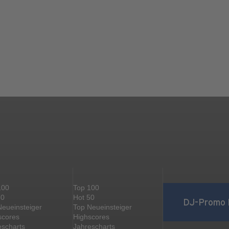
100
Top 100
50
Hot 50
DJ-Promo 
Neueinsteiger
Top Neueinsteiger
scores
Highscores
escharts
Jahrescharts