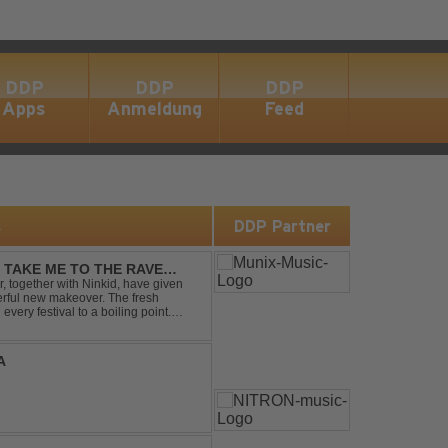
DDP
DDP
DDP
Apps
Anmeldung
Feed
s
DDP Partner
- TAKE ME TO THE RAVE
 together with Ninkid, have given
erful new makeover. The fresh
 every festival to a boiling point.
ody that made the or...
A