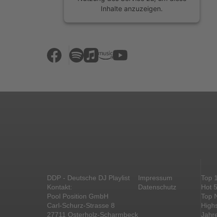
Inhalte anzuzeigen.
Mehr Informationen
Akzeptieren
powered by
Usercentrics Consent
Management Platform
&
eRecht24
DDP - Deutsche DJ Playlist
Impressum
Top 
Kontakt:
Datenschutz
Hot 
Pool Position GmbH
Top 
Carl-Schurz-Strasse 8
High
27711 Osterholz-Scharmbeck
Jahr