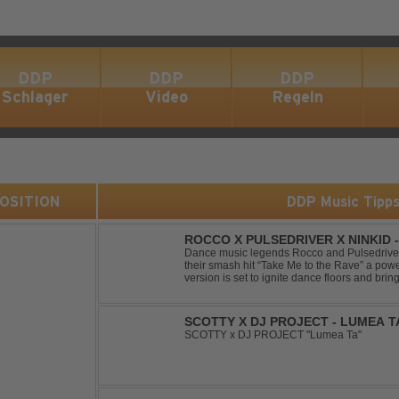
DDP
DDP
DDP
Schlager
Video
Regeln
 POSITION
DDP Music Tipp
ROCCO X PULSEDRIVER X NINKID 
(FESTIVAL MIX)
Dance music legends Rocco and Pulsedriver,
their smash hit “Take Me to the Rave” a pow
version is set to ignite dance floors and bring
Featuring massive kicks and the beloved mel
SCOTTY X DJ PROJECT - LUMEA T
SCOTTY x DJ PROJECT "Lumea Ta"