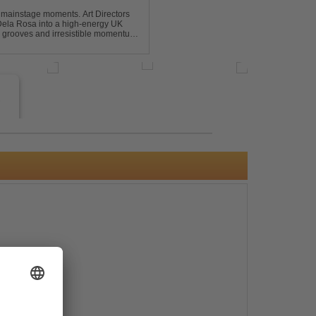
 mainstage moments. Art Directors
Dela Rosa into a high-energy UK
grooves and irresistible momentum.
this remix elevates the o...
e
s
e