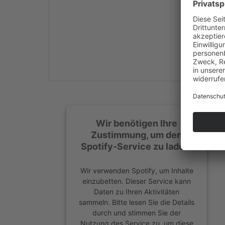
Mehr Informationen
Akzeptieren
powered by
Usercentrics
Consent Management
Platform
&
eRecht24
Wir benötigen Ihre
Zustimmung, um den
Spotify-Service zu laden!
Wir verwenden Spotify, um Inhalte
einzubetten. Dieser Service kann
Daten zu Ihren Aktivitäten
sammeln. Bitte lesen Sie die Details
durch und stimmen Sie der
Nutzung des Service zu, um diese