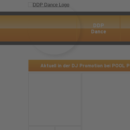
DDP
Dance
Aktuell in der DJ Promotion bei POOL