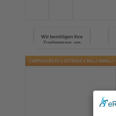
Wir benötigen Ihre
Zustimmung, um
den Spotify-
Service zu laden!
CARPOOLBOYS x OSTEKKE x MILLI VANILLI - Gi
Wir verwenden Spotify,
um Inhalte einzubetten.
Dieser Service kann
Daten zu Ihren
Aktivitäten sammeln.
Bitte lesen Sie die Details
durch und stimmen Sie
der Nutzung des Service
zu, um diese Inhalte
anzuzeigen.