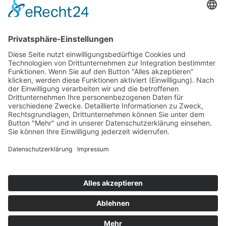
Top 100
Hot 50
Top Neueinsteiger
Highscores
Jahrescharts
Top 100
Hot 50
Top Neueinsteiger
Highscores
Jahrescharts
DJ-Promo buchen