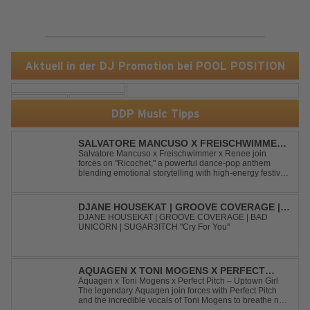
Aktuell in der DJ Promotion bei POOL POSITION
DDP Music Tipps
SALVATORE MANCUSO X FREISCHWIMMER
X RENEE - RICOCHET
Salvatore Mancuso x Freischwimmer x Renee join
forces on "Ricochet," a powerful dance-pop anthem
blending emotional storytelling with high-energy festival
production. Inspired by Bruce Springsteen's For You, the
track transforms a timeless theme into a fresh, modern
dance experience. Crafted by...
DJANE HOUSEKAT | GROOVE COVERAGE |
BAD UNICORN | SUGAR3ITCH - CRY FOR
DJANE HOUSEKAT | GROOVE COVERAGE | BAD
UNICORN | SUGAR3ITCH "Cry For You"
YOU
AQUAGEN X TONI MOGENS X PERFECT
PITCH - UPTOWN GIRL
Aquagen x Toni Mogens x Perfect Pitch – Uptown Girl
The legendary Aquagen join forces with Perfect Pitch
and the incredible vocals of Toni Mogens to breathe new