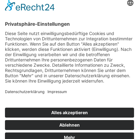
Top 100
Hot 50
Top Neueinsteiger
Highscores
Jahrescharts
Top 100
Hot 50
Top Neueinsteiger
Highscores
Jahrescharts
DJ-Promo buchen