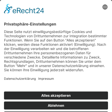
Top 100
Hot 50
Top Neueinsteiger
Highscores
Jahrescharts
Top 100
Hot 50
Top Neueinsteiger
Highscores
Jahrescharts
DJ-Promo buchen