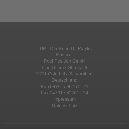
Ihren Aktivitäten sammeln. Bitte lesen Sie die
Mehr Informationen
powered by
Usercentrics Consent
Details durch und stimmen Sie der Nutzung
Management Platform
&
eRecht24
des Service zu, um diese Inhalte anzuzeigen.
Akzeptieren
Mehr Informationen
powered by
Usercentrics Consent
Management Platform
&
eRecht24
Akzeptieren
DDP - Deutsche DJ Playlist
powered by
Usercentrics Consent
Kontakt:
Management Platform
&
eRecht24
Pool Position GmbH
Carl-Schurz-Strasse 8
27711 Osterholz-Scharmbeck
Deutschland
Fon 04791 / 80761 - 21
Fax 04791 / 80761 - 24
Impressum
Datenschutz