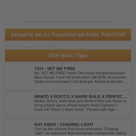
Aktuell in der DJ Promotion bei POOL POSITION
DDP Music Tipps
TKH - SET ME FREE
Mit "SET ME FREE" liefert TKH einen kompromisslosen
Bass-House-Track mit treibenden 138 BPM, druckvollen
Drops und maximaler Club-Energie. Markante Basslines
treffen auf hypnotische Vocals und einen Build-up, der
die Spannung konsequent bis zu den Drops nach oben
schraubt. Der Track hat die no...
NINKID X ROCCO X MARK BALE X PERFECT
PITCH - SINCE U BEEN GONE
Ninkid, Rocco, Mark Bale and Perfect Pitch join forces to
bring a fresh dance-driven twist to Kelly Clarkson’s
iconic hit “Since U Been Gone.” Packed with high-
energy beats, uplifting vibes and a festival-ready sound,
this cover is built for peak-time sets, radio rotations and
every dancefloor ...
RAY KNOX - CHASING LIGHT
Turn up the volume! Ray Knox unleashes "Chasing
Light", an explosive Bigroom banger packed with catchy