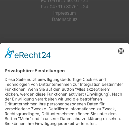
Fon 04791 / 80761 - 21
Fax 04791 / 80761 - 24
Impressum
Datenschutz
Top 100
Hot 50
Top Neueinsteiger
Highscores
Jahrescharts
Top 100
Hot 50
Top Neueinsteiger
Highscores