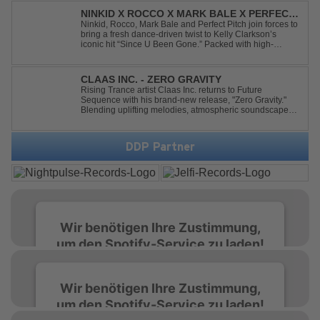
vibes and unstoppable momentum, th...
NINKID X ROCCO X MARK BALE X PERFECT
PITCH - SINCE U BEEN GONE
Ninkid, Rocco, Mark Bale and Perfect Pitch join forces to
bring a fresh dance-driven twist to Kelly Clarkson’s
iconic hit “Since U Been Gone.” Packed with high-
energy beats, uplifting vibes and a festival-ready sound,
this cover is built for peak-time sets, radio rotations and
every dancefloor ...
CLAAS INC. - ZERO GRAVITY
Rising Trance artist Claas Inc. returns to Future
Sequence with his brand-new release, "Zero Gravity."
Blending uplifting melodies, atmospheric soundscapes,
and powerful energy, this track takes listeners on an
unforgettable journey through the finest Uplifting Trance.
Featuring epic breakdowns...
DDP Partner
Wir benötigen Ihre Zustimmung,
um den Spotify-Service zu laden!
Wir verwenden Spotify, um Inhalte
Wir benötigen Ihre Zustimmung,
einzubetten. Dieser Service kann Daten zu
um den Spotify-Service zu laden!
Ihren Aktivitäten sammeln. Bitte lesen Sie die