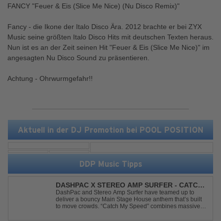
FANCY "Feuer & Eis (Slice Me Nice) (Nu Disco Remix)"
Fancy - die Ikone der Italo Disco Ära. 2012 brachte er bei ZYX
Music seine größten Italo Disco Hits mit deutschen Texten heraus.
Nun ist es an der Zeit seinen Hit "Feuer & Eis (Slice Me Nice)" im
angesagten Nu Disco Sound zu präsentieren.
Achtung - Ohrwurmgefahr!!
Aktuell in der DJ Promotion bei POOL POSITION
DDP Music Tipps
DASHPAC X STEREO AMP SURFER - CATCH
MY SPEED
DashPac and Stereo Amp Surfer have teamed up to
deliver a bouncy Main Stage House anthem that’s built
to move crowds. “Catch My Speed” combines massive
lead sounds, pumping basslines, and infectious energy
into one festival-ready package. Packed with peak-time