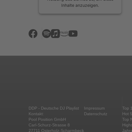
Inhalte anzuzeigen.
Mehr Informationen
Akzeptieren
powered by
Usercentrics Consent
Management Platform
&
eRecht24
DDP - Deutsche DJ Playlist
Impressum
Top 
Kontakt:
Datenschutz
Hot 
Pool Position GmbH
Top 
Carl-Schurz-Strasse 8
High
27711 Osterholz-Scharmbeck
Jahr