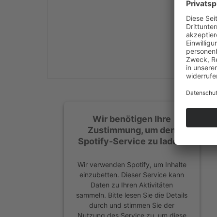
Mehr Informationen
Akzeptieren
powered by
Usercentrics
Consent Management
Platform
&
eRecht24
Wir benötigen Ihre
Zustimmung, um den
Spotify-Service zu laden!
Wir verwenden Spotify, um Inhalte
einzubetten. Dieser Service kann
Daten zu Ihren Aktivitäten
sammeln. Bitte lesen Sie die Details
durch und stimmen Sie der
Nutzung des Service zu, um diese