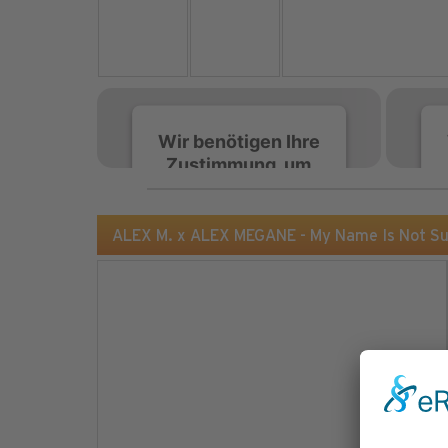
Wir benötigen Ihre
Zustimmung, um
den Spotify-
Service zu laden!
ALEX M. x ALEX MEGANE - My Name Is Not S
Wir verwenden Spotify,
um Inhalte einzubetten.
Dieser Service kann
Daten zu Ihren
Aktivitäten sammeln.
Bitte lesen Sie die Details
durch und stimmen Sie
der Nutzung des Service
zu, um diese Inhalte
anzuzeigen.