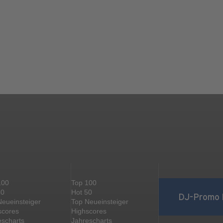
100
Top 100
50
Hot 50
DJ-Promo 
Neueinsteiger
Top Neueinsteiger
scores
Highscores
escharts
Jahrescharts