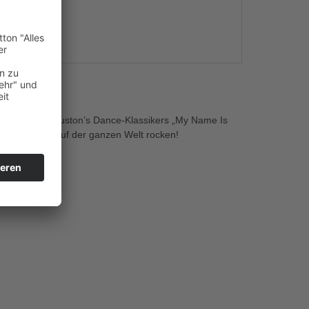
s
 von Whitney Houston’s Dance-Klassikers „My Name Is
 Tanzflächen auf der ganzen Welt rocken!