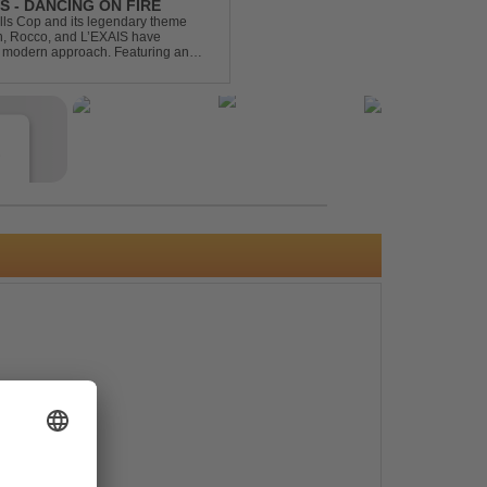
S - DANCING ON FIRE
ills Cop and its legendary theme
ch, Rocco, and L’EXAIS have
h, modern approach. Featuring an
tion style, they respectf...
e
s
e