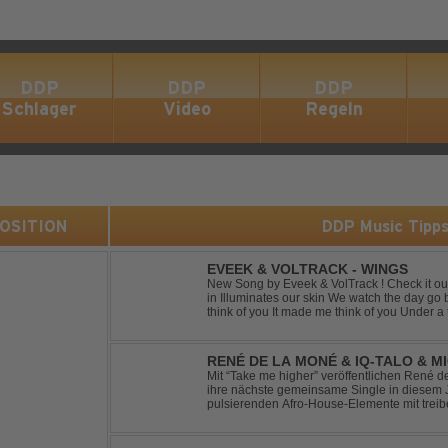
DDP
DDP
DDP
Schlager
Video
Regeln
 POSITION
DDP Music Tipp
EVEEK & VOLTRACK - WINGS
New Song by Eveek & VolTrack ! Check it out... Lyrics: Sunlight comes cre
in Illuminates our skin We watch the day go by Stories of all we did It made me
think of you It made me think of you Under a trillion stars We danced on top of
cars ...
RENÉ DE LA MONÉ & IQ-TALO & M
HIGHER
Mit “Take me higher” veröffentlichen René d
ihre nächste gemeinsame Single in diesem Jahr. Der Track ve
pulsierenden Afro-House-Elemente mit tre
einem sinnlich atmosphärischen Musikerleb
verschm...