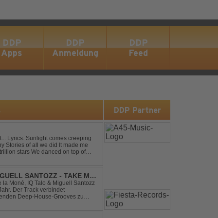
DDP
DDP
DDP
Apps
Anmeldung
Feed
s
DDP Partner
eping
IGUELL SANTOZZ - TAKE ME
e la Moné, IQ Talo & Miguell Santozz
rbindet
ibenden Deep-House-Grooves zu
nis. Hypnotische Percussions