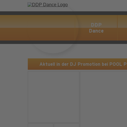
DDP
Dance
Aktuell in der DJ Promotion bei POOL