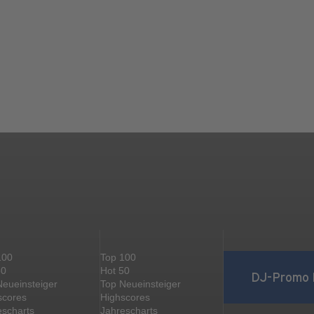
100
Top 100
50
Hot 50
DJ-Promo 
Neueinsteiger
Top Neueinsteiger
scores
Highscores
escharts
Jahrescharts