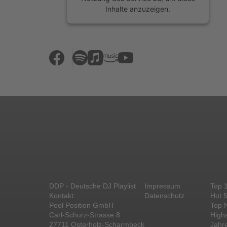
Inhalte anzuzeigen.
Mehr Informationen
Akzeptieren
powered by
Usercentrics Consent
Management Platform
&
eRecht24
DDP - Deutsche DJ Playlist
Impressum
Top 
Kontakt:
Datenschutz
Hot 
Pool Position GmbH
Top 
Carl-Schurz-Strasse 8
High
27711 Osterholz-Scharmbeck
Jahr