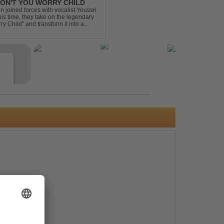
 DON'T YOU WORRY CHILD
 joined forces with vocalist Youssri
is time, they take on the legendary
 Child" and transform it into a
eserving the...
e
s
e