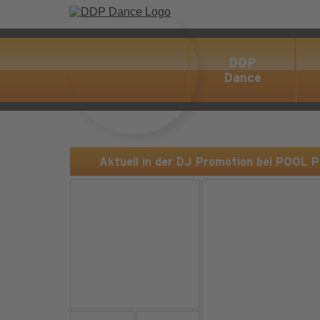
DDP
Dance
Aktuell in der DJ Promotion bei POOL