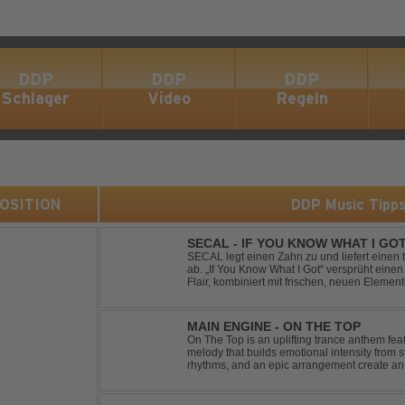
DDP
DDP
DDP
Schlager
Video
Regeln
 POSITION
DDP Music Tipp
SECAL - IF YOU KNOW WHAT I GO
SECAL legt einen Zahn zu und liefert eine
ab. „If You Know What I Got“ versprüht ein
Flair, kombiniert mit frischen, neuen Elemen
Workout-Playlists und natürlich ideal für Clu
MAIN ENGINE - ON THE TOP
On The Top is an uplifting trance anthem fea
melody that builds emotional intensity from st
rhythms, and an epic arrangement create an
soaring lead melody delivers moments of pur