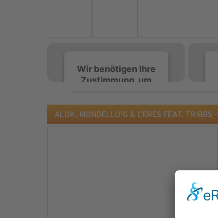
Wir benötigen Ihre
Zustimmung, um
den Spotify-
Service zu laden!
ALOK, MONDELLO'G & CERES FEAT. TRIBBS - L
Wir verwenden Spotify,
um Inhalte einzubetten.
Dieser Service kann
Daten zu Ihren
Aktivitäten sammeln.
Bitte lesen Sie die Details
durch und stimmen Sie
der Nutzung des Service
zu, um diese Inhalte
anzuzeigen.