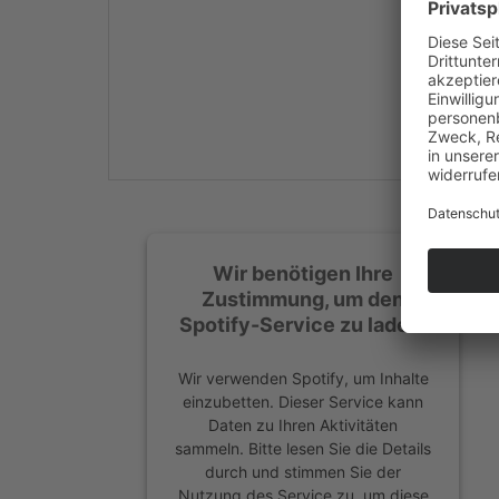
Mehr Informationen
Akzeptieren
powered by
Usercentrics
Consent Management
Platform
&
eRecht24
Wir benötigen Ihre
Zustimmung, um den
Spotify-Service zu laden!
Wir verwenden Spotify, um Inhalte
einzubetten. Dieser Service kann
Daten zu Ihren Aktivitäten
sammeln. Bitte lesen Sie die Details
durch und stimmen Sie der
Nutzung des Service zu, um diese