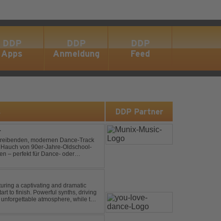
DDP
DDP
DDP
Apps
Anmeldung
Feed
s
DDP Partner
T
n treibenden, modernen Dance-Track
en Hauch von 90er-Jahre-Oldschool-
ten – perfekt für Dance- oder
b- und Festival-Sets.
turing a captivating and dramatic
art to finish. Powerful synths, driving
 unforgettable atmosphere, while the
e euphori...