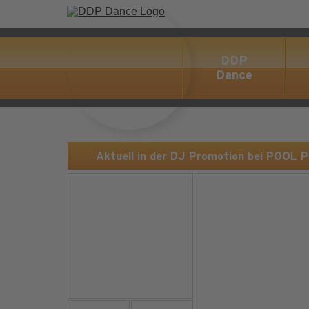
DDP
Dance
Aktuell in der DJ Promotion bei POOL