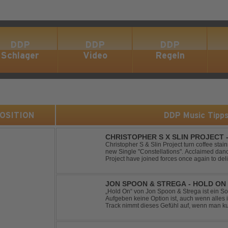
DDP
DDP
DDP
Schlager
Video
Regeln
 POSITION
DDP Music Tipp
CHRISTOPHER S X SLIN PROJECT
Christopher S & Slin Project turn coffee stain
new Single "Constellations". Acclaimed dan
Project have joined forces once again to deli
single, "Constellations." Moving away from st
JON SPOON & STREGA - HOLD ON
„Hold On“ von Jon Spoon & Strega ist ein So
Aufgeben keine Option ist, auch wenn alles 
Track nimmt dieses Gefühl auf, wenn man ku
verwandelt es in pure Energie, die dich daran