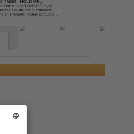
X TMBR - HOLD ME
el One classic "Hold Me Tonight."
the new life into this timeless
and an energetic modern production.
oor energy, this cover...
e
s
e