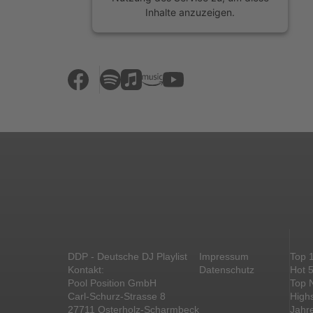
Inhalte anzuzeigen.
Mehr Informationen
Akzeptieren
powered by
Usercentrics Consent
Management Platform
&
eRecht24
DDP - Deutsche DJ Playlist
Impressum
Top 
Kontakt:
Datenschutz
Hot 
Pool Position GmbH
Top 
Carl-Schurz-Strasse 8
High
27711 Osterholz-Scharmbeck
Jahr