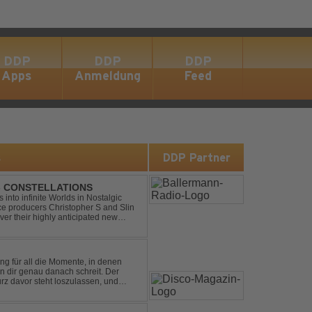
DDP
DDP
DDP
Apps
Anmeldung
Feed
s
DDP Partner
 - CONSTELLATIONS
s into infinite Worlds in Nostalgic
ce producers Christopher S and Slin
ver their highly anticipated new
andard club ...
ng für all die Momente, in denen
in dir genau danach schreit. Der
rz davor steht loszulassen, und
 erinnert, noch einmal f...