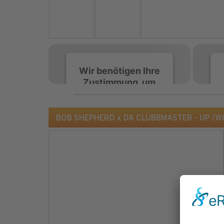
Wir benötigen Ihre
Zustimmung, um
den Spotify-
Service zu laden!
BOB SHEPHERD x DA CLUBBMASTER - UP (Who
Wir verwenden Spotify,
um Inhalte einzubetten.
Dieser Service kann
Daten zu Ihren
Aktivitäten sammeln.
Bitte lesen Sie die Details
durch und stimmen Sie
der Nutzung des Service
zu, um diese Inhalte
anzuzeigen.