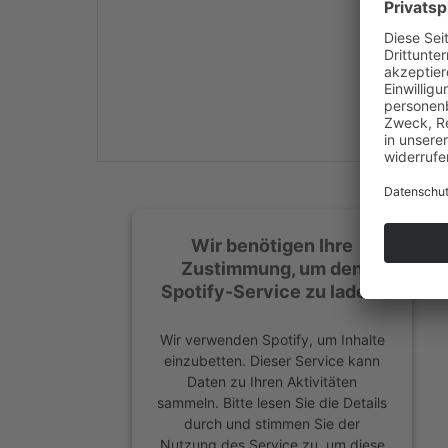
Mehr Informationen
Akzeptieren
powered by
Usercentrics
Consent Management
Platform
&
eRecht24
Wir benötigen Ihre
Zustimmung, um den
Spotify-Service zu laden!
Wir verwenden Spotify, um Inhalte
einzubetten. Dieser Service kann
Daten zu Ihren Aktivitäten
sammeln. Bitte lesen Sie die Details
durch und stimmen Sie der
Nutzung des Service zu, um diese