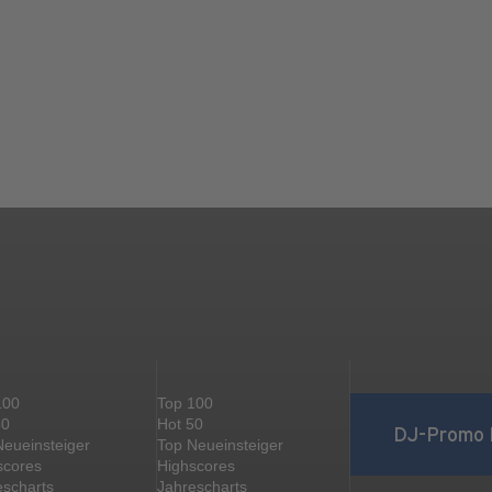
100
Top 100
50
Hot 50
DJ-Promo 
Neueinsteiger
Top Neueinsteiger
scores
Highscores
escharts
Jahrescharts