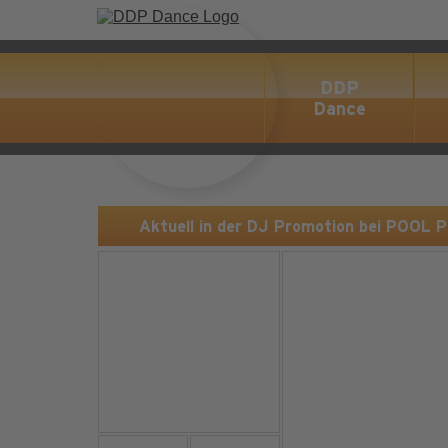
DDP
Dance
Aktuell in der DJ Promotion bei POOL