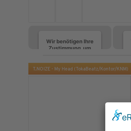
Wir benötigen Ihre
Zustimmung, um
den Spotify-
Service zu laden!
T.NOIZE - My Head (TokaBeatz/Kontor/KNM)
Wir verwenden Spotify,
um Inhalte einzubetten.
Dieser Service kann
Daten zu Ihren
Aktivitäten sammeln.
Bitte lesen Sie die Details
durch und stimmen Sie
der Nutzung des Service
zu, um diese Inhalte
anzuzeigen.