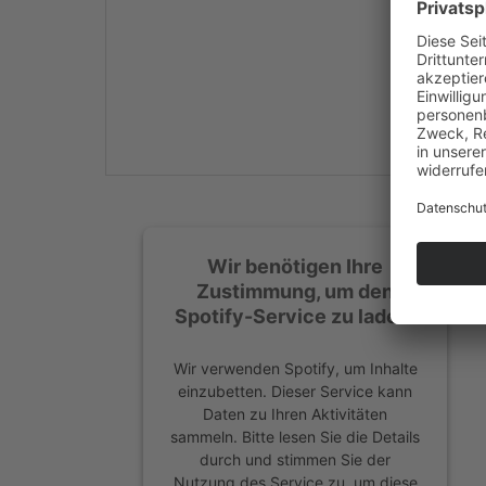
Mehr Informationen
Akzeptieren
powered by
Usercentrics
Consent Management
Platform
&
eRecht24
Wir benötigen Ihre
Zustimmung, um den
Spotify-Service zu laden!
Wir verwenden Spotify, um Inhalte
einzubetten. Dieser Service kann
Daten zu Ihren Aktivitäten
sammeln. Bitte lesen Sie die Details
durch und stimmen Sie der
Nutzung des Service zu, um diese