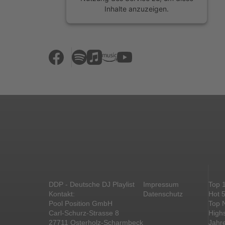
Inhalte anzuzeigen.
Mehr Informationen
Akzeptieren
powered by
Usercentrics Consent
Management Platform
&
eRecht24
DDP - Deutsche DJ Playlist
Impressum
Top 
Kontakt:
Datenschutz
Hot 
Pool Position GmbH
Top 
Carl-Schurz-Strasse 8
High
27711 Osterholz-Scharmbeck
Jahr