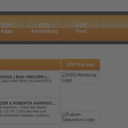
DDP
DDP
DDP
Apps
Anmeldung
Feed
s
DDP Partner
RAGE | BAD UNICORN |
| BAD UNICORN | SUGAR3ITCH
DIZER X ROBERTA HARRISON
rta Harrison – Catch Me Slowly
c. DJ T.H., Chris van Neu and
with emotional melodies, euphoric
rance vibe. At the hear...