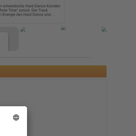
der schwedische Hard-Dance-Künstler
Whole Time“ zurück. Der Track
len Energie des Hard Dance und
mmer und der Erkenntnis des w...
e
s
e