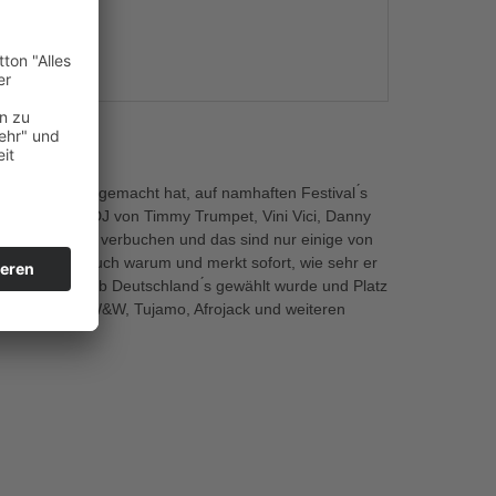
s
 der DJ Szene gemacht hat, auf namhaften Festival ́s
h als SUPPORT-DJ von Timmy Trumpet, Vini Vici, Danny
f seinem Konto verbuchen und das sind nur einige von
bt hat, weiss auch warum und merkt sofort, wie sehr er
zum besten Club Deutschland ́s gewählt wurde und Platz
iesto, KSHMR, W&W, Tujamo, Afrojack und weiteren