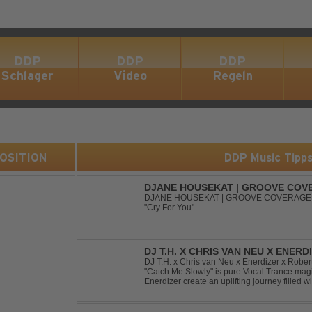
DDP
DDP
DDP
Schlager
Video
Regeln
 POSITION
DDP Music Tipp
DJANE HOUSEKAT | GROOVE COVE
SUGAR3ITCH - CRY FOR YOU
DJANE HOUSEKAT | GROOVE COVERAGE 
"Cry For You"
DJ T.H. X CHRIS VAN NEU X ENER
- CATCH ME SLOWLY
DJ T.H. x Chris van Neu x Enerdizer x Robe
"Catch Me Slowly" is pure Vocal Trance magi
Enerdizer create an uplifting journey filled 
energy and that unmistakable Balearic Ibiza t