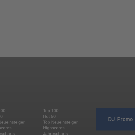
100
Top 100
50
Hot 50
DJ-Promo 
Neueinsteiger
Top Neueinsteiger
scores
Highscores
escharts
Jahrescharts