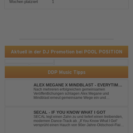
Wochen platziert
1
Aktuell in der DJ Promotion bei POOL POSITION
DDP Music Tipps
ALEX MEGANE X MINDBLAST - EVERYTIME
WE TOUCH
Nach mehreren erfolgreichen gemeinsamen
Veröffentlichungen schlagen Alex Megane und
Mindblast erneut gemeinsame Wege ein und
präsentieren mit Everytime We Touch ihre neueste
Zusammenarbeit. Für ihre aktuelle Single haben sie sich
einen echten Klassiker vorgenommen: den
SECAL - IF YOU KNOW WHAT I GOT
unvergessenen Song von Ma...
SECAL legt einen Zahn zu und liefert einen treibenden,
modernen Dance-Track ab. „If You Know What I Got“
versprüht einen Hauch von 90er-Jahre-Oldschool-Flair,
kombiniert mit frischen, neuen Elementen – perfekt für