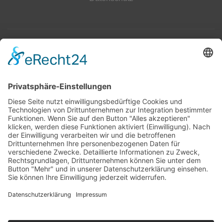
Top 100
Hot 50
Top Neueinsteiger
Highscores
Jahrescharts
Top 100
Hot 50
Top Neueinsteiger
Highscores
Jahrescharts