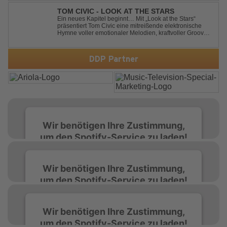
Dance- oder Workout-Playlists und natürlich ideal für
Club- und Festival-Sets.
TOM CIVIC - LOOK AT THE STARS
Ein neues Kapitel beginnt… Mit „Look at the Stars“
präsentiert Tom Civic eine mitreißende elektronische
Hymne voller emotionaler Melodien, kraftvoller Grooves
und dem Gefühl, über das Gewöhnliche
hinauszublicken. Bekannt für seine einzigartige
Verbindung aus Dance, House und elektronische...
DDP Partner
Wir benötigen Ihre Zustimmung,
um den Spotify-Service zu laden!
Wir verwenden Spotify, um Inhalte
Wir benötigen Ihre Zustimmung,
einzubetten. Dieser Service kann Daten zu
um den Spotify-Service zu laden!
Ihren Aktivitäten sammeln. Bitte lesen Sie die
Details durch und stimmen Sie der Nutzung
des Service zu, um diese Inhalte anzuzeigen.
Wir verwenden Spotify, um Inhalte
Wir benötigen Ihre Zustimmung,
einzubetten. Dieser Service kann Daten zu
um den Spotify-Service zu laden!
Ihren Aktivitäten sammeln. Bitte lesen Sie die