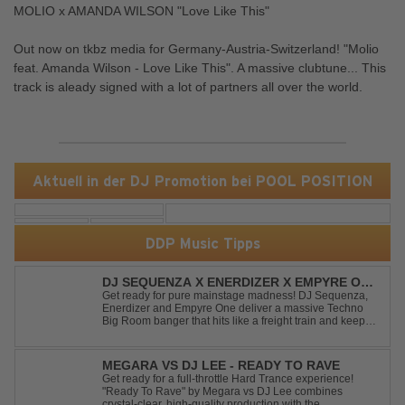
MOLIO x AMANDA WILSON "Love Like This"
Out now on tkbz media for Germany-Austria-Switzerland! "Molio
feat. Amanda Wilson - Love Like This". A massive clubtune... This
track is aleady signed with a lot of partners all over the world.
Aktuell in der DJ Promotion bei POOL POSITION
DDP Music Tipps
DJ SEQUENZA X ENERDIZER X EMPYRE ONE
- UNTIL THE MORNING LIGHT
Get ready for pure mainstage madness! DJ Sequenza,
Enerdizer and Empyre One deliver a massive Techno
Big Room banger that hits like a freight train and keeps
the energy at maximum from the first kick to the final
drop. Packed with explosive synths, pounding basslines
and an unstoppable festival...
MEGARA VS DJ LEE - READY TO RAVE
Get ready for a full-throttle Hard Trance experience!
"Ready To Rave" by Megara vs DJ Lee combines
crystal-clear, high-quality production with the