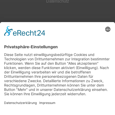
Datenschutz
Top 100
Hot 50
Top Neueinsteiger
Highscores
Jahrescharts
Top 100
Hot 50
Top Neueinsteiger
Highscores
Jahrescharts