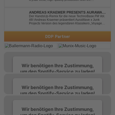
unmistakable spirit of the '90s. Driven by an uplifting,
high-energy melody and pounding, stomping drums, this
track delivers pure rave nostalgia wh...
ANDREAS KRAEMER PRESENTS AURAWAVE
X JUNK PROJECT - VOYAGE VOYAGE
Der HandsUp-Remix für die neue TechnoBase.FM Vol.
46! Andreas Kraemer präsentiert AuraWave x Junk
(TIMSTER & NINTH REMIX)
Projects Version des legendären Klassikers „Voyage
Voyage“ im energiegeladenen HandsUp-Remix von
Timster & Ninth. Das HandsUp-Duo aus Nordrhein-
Westfalen verwandelt den zeitlosen Song mit druckvoll...
DDP Partner
Wir benötigen Ihre Zustimmung,
um den Spotify-Service zu laden!
Wir verwenden Spotify, um Inhalte
Wir benötigen Ihre Zustimmung,
einzubetten. Dieser Service kann Daten zu
um den Spotify-Service zu laden!
Ihren Aktivitäten sammeln. Bitte lesen Sie die
Details durch und stimmen Sie der Nutzung
des Service zu, um diese Inhalte anzuzeigen.
Wir verwenden Spotify, um Inhalte
Wir benötigen Ihre Zustimmung,
einzubetten. Dieser Service kann Daten zu