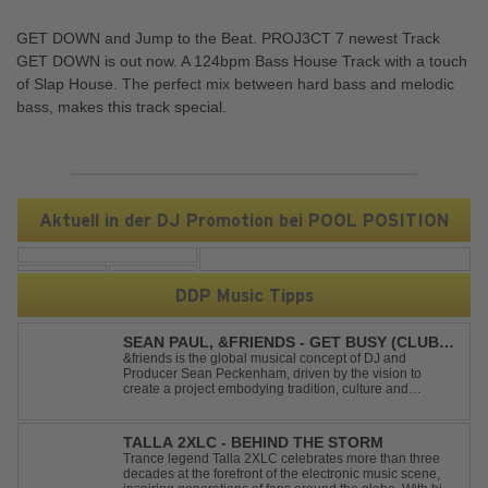
GET DOWN and Jump to the Beat. PROJ3CT 7 newest Track
GET DOWN is out now. A 124bpm Bass House Track with a touch
of Slap House. The perfect mix between hard bass and melodic
bass, makes this track special.
Aktuell in der DJ Promotion bei POOL POSITION
DDP Music Tipps
SEAN PAUL, &FRIENDS - GET BUSY (CLUB
MIX)
&friends is the global musical concept of DJ and
Producer Sean Peckenham, driven by the vision to
create a project embodying tradition, culture and
community. His new track “Get Busy (Club Mix)
alongside the Jamaican dancehall singer and rapper
Sean Paul, has taken this early 2000s hit to a who...
TALLA 2XLC - BEHIND THE STORM
Trance legend Talla 2XLC celebrates more than three
decades at the forefront of the electronic music scene,