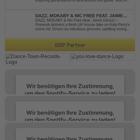
inspiring generations of fans around the globe. With his
latest release, "Behind The Storm," he once again
showcases his unmistakable sound, delivering Uplifting
Vocal Trance at its very ...
DAZZ, MOKABY & NIC FREE FEAT. JAIME
DERAZ - FIREWORK
DAZZ, MOKABY & Nic Free (feat. Jaime Deraz) –
Firework delivers a fresh UK House take on Katy Perry's
iconic hit. Driven by infectious grooves, uplifting energy,
and Jaime Deraz's stunning vocals, this reimagined
cover brings a modern club vibe while preserving the
emotional power of the origin...
DDP Partner
Wir benötigen Ihre Zustimmung,
um den Spotify-Service zu laden!
Wir verwenden Spotify, um Inhalte
Wir benötigen Ihre Zustimmung,
einzubetten. Dieser Service kann Daten zu
um den Spotify-Service zu laden!
Ihren Aktivitäten sammeln. Bitte lesen Sie die
Details durch und stimmen Sie der Nutzung
des Service zu, um diese Inhalte anzuzeigen.
Wir verwenden Spotify, um Inhalte
Wir benötigen Ihre Zustimmung,