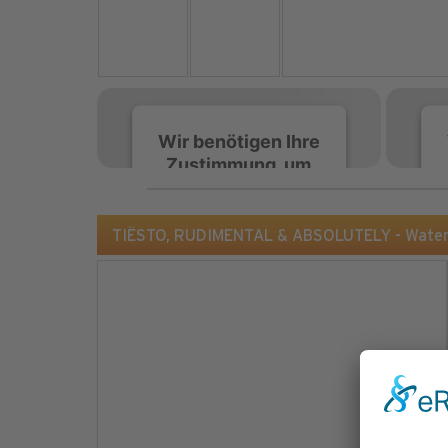
Wir benötigen Ihre
Zustimmung, um
den Spotify-
Service zu laden!
TIËSTO, RUDIMENTAL & ABSOLUTELY - Watersl
Wir verwenden Spotify,
um Inhalte einzubetten.
Dieser Service kann
Daten zu Ihren
Aktivitäten sammeln.
Bitte lesen Sie die Details
durch und stimmen Sie
der Nutzung des Service
zu, um diese Inhalte
anzuzeigen.