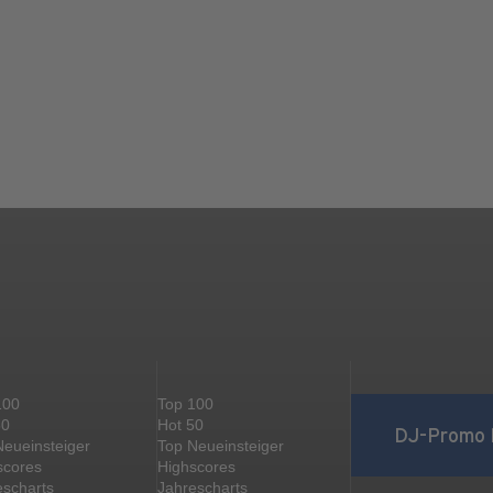
100
Top 100
50
Hot 50
DJ-Promo 
Neueinsteiger
Top Neueinsteiger
scores
Highscores
escharts
Jahrescharts