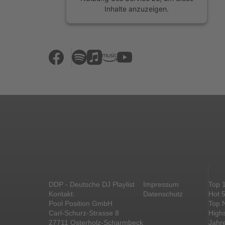
Inhalte anzuzeigen.
Mehr Informationen
Akzeptieren
powered by
Usercentrics Consent
Management Platform
&
eRecht24
DDP - Deutsche DJ Playlist
Impressum
Top 
Kontakt:
Datenschutz
Hot 
Pool Position GmbH
Top 
Carl-Schurz-Strasse 8
High
27711 Osterholz-Scharmbeck
Jahr