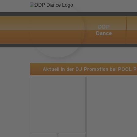
DDP
Dance
Aktuell in der DJ Promotion bei POOL