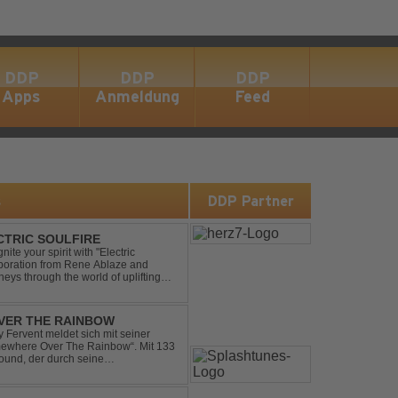
DDP
DDP
DDP
Apps
Anmeldung
Feed
s
DDP Partner
ECTRIC SOULFIRE
ite your spirit with "Electric
aboration from Rene Ablaze and
neys through the world of uplifting
ing Vocal Trance me...
VER THE RAINBOW
Fervent meldet sich mit seiner
omewhere Over The Rainbow“. Mit 133
ound, der durch seine
mik überzeugt. Kraftvolle, zugleich