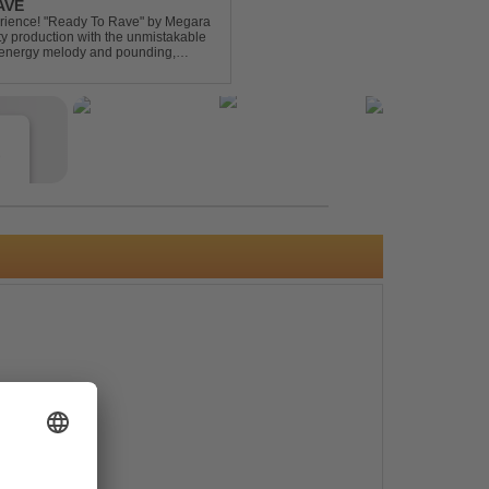
AVE
xperience! "Ready To Rave" by Megara
ty production with the unmistakable
igh-energy melody and pounding,
 nostalgia wh...
e
s
e