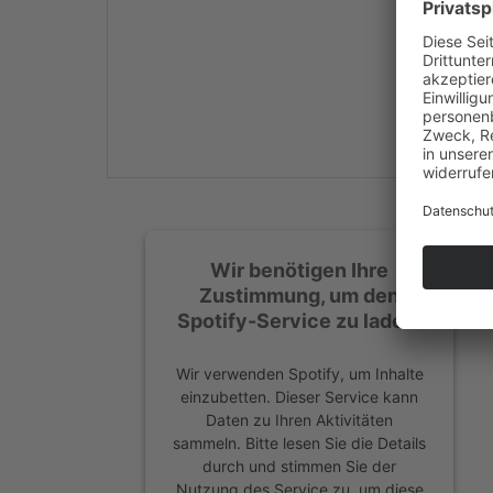
Mehr Informationen
Akzeptieren
powered by
Usercentrics
Consent Management
Platform
&
eRecht24
Wir benötigen Ihre
Zustimmung, um den
Spotify-Service zu laden!
Wir verwenden Spotify, um Inhalte
einzubetten. Dieser Service kann
Daten zu Ihren Aktivitäten
sammeln. Bitte lesen Sie die Details
durch und stimmen Sie der
Nutzung des Service zu, um diese