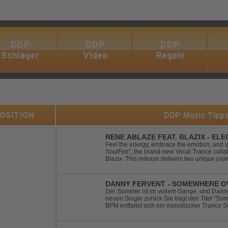
DDP
DDP
DDP
Schlager
Video
Regeln
 POSITION
DDP Music Tipp
RENE ABLAZE FEAT. BLAZIX - EL
Feel the energy, embrace the emotion, and ign
SoulFire", the brand-new Vocal Trance coll
Blazix. This release delivers two unique jour
melodies and powerful vocals. Classic Uplift
DANNY FERVENT - SOMEWHERE O
Der Sommer ist im vollem Gange, und Danny 
neuen Single zurück.Sie trägt den Titel "S
BPM entfaltet sich ein melodischer Trance S
atmosphärische Dichte und mitreißende Dyna
g...