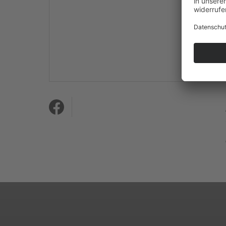
Mehr Informationen
Akzeptieren
powered by
Usercentrics
Consent Management
Platform
&
eRecht24