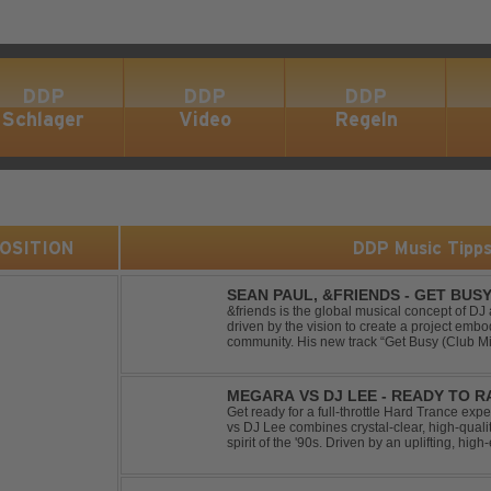
DDP
DDP
DDP
Schlager
Video
Regeln
 POSITION
DDP Music Tipp
SEAN PAUL, &FRIENDS - GET BUSY
&friends is the global musical concept of 
driven by the vision to create a project embo
community. His new track “Get Busy (Club M
dancehall singer and rapper Sean Paul, has t
MEGARA VS DJ LEE - READY TO R
Get ready for a full-throttle Hard Trance e
vs DJ Lee combines crystal-clear, high-quali
spirit of the '90s. Driven by an uplifting, h
stomping drums, this track delivers pure rave