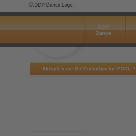
DDP
Dance
Aktuell in der DJ Promotion bei POOL