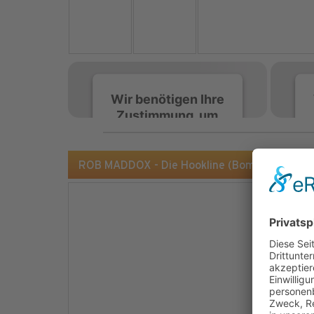
Wir benötigen Ihre
Zustimmung, um
den Spotify-
Service zu laden!
ROB MADDOX - Die Hookline (Bomb Da Beat/
Wir verwenden Spotify,
um Inhalte einzubetten.
Dieser Service kann
Daten zu Ihren
Aktivitäten sammeln.
Bitte lesen Sie die Details
durch und stimmen Sie
der Nutzung des Service
zu, um diese Inhalte
anzuzeigen.