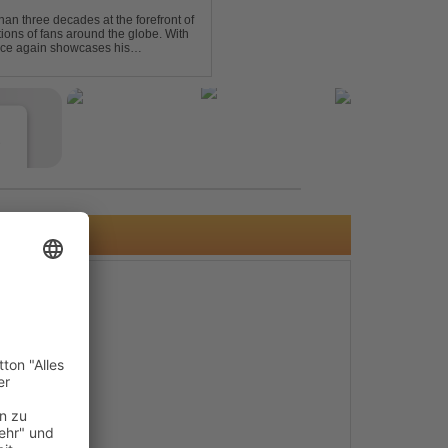
an three decades at the forefront of
tions of fans around the globe. With
once again showcases his
 Trance at its very ...
e
s
e