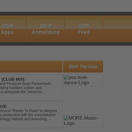
DDP
DDP
DDP
Apps
Anmeldung
Feed
s
DDP Partner
 (CLUB MIX)
DJ and Producer Sean Peckenham,
dying tradition, culture and
ix) alongside the Jamaican
aken this early 2000s hit to a who...
AVE
xperience! "Ready To Rave" by Megara
ty production with the unmistakable
igh-energy melody and pounding,
 nostalgia wh...