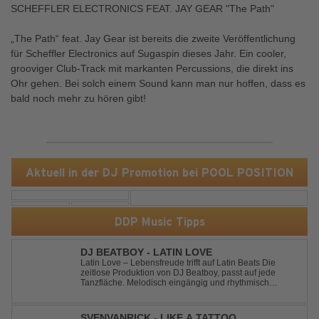
SCHEFFLER ELECTRONICS FEAT. JAY GEAR "The Path"
„The Path“ feat. Jay Gear ist bereits die zweite Veröffentlichung
für Scheffler Electronics auf Sugaspin dieses Jahr. Ein cooler,
grooviger Club-Track mit markanten Percussions, die direkt ins
Ohr gehen. Bei solch einem Sound kann man nur hoffen, dass es
bald noch mehr zu hören gibt!
Aktuell in der DJ Promotion bei POOL POSITION
DDP Music Tipps
DJ BEATBOY - LATIN LOVE
Latin Love – Lebensfreude trifft auf Latin Beats Die
zeitlose Produktion von DJ Beatboy, passt auf jede
Tanzfläche. Melodisch eingängig und rhythmisch
treibend, bringt der Song das Publikum ins Feel Good
Party Feeling. DJ Beatboy alias Benjamin Huk aus
Hannover, freut sich über Feedback....
SVENVANRICK - LIKE A TATTOO