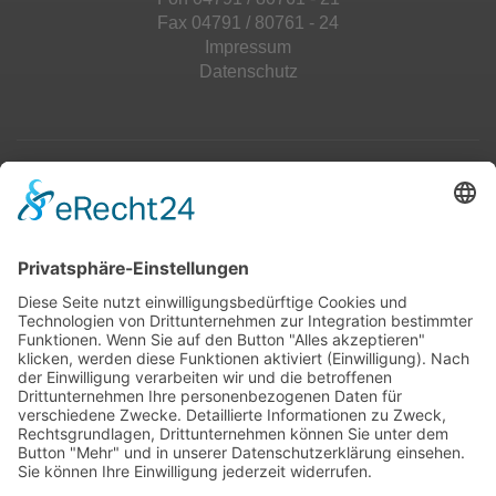
Fax 04791 / 80761 - 24
Impressum
Datenschutz
Top 100
Hot 50
Top Neueinsteiger
Highscores
Jahrescharts
Top 100
Hot 50
Top Neueinsteiger
Highscores
Jahrescharts