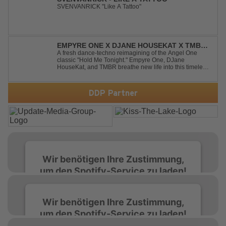
SVENVANRICK "Like A Tattoo"
EMPYRE ONE X DJANE HOUSEKAT X TMBR -
HOLD ME TONIGHT
A fresh dance-techno reimagining of the Angel One
classic "Hold Me Tonight." Empyre One, DJane
HouseKat, and TMBR breathe new life into this timeless
anthem with driving beats, powerful drops, and an
energetic modern production. Blending nostalgia with
contemporary dancefloor energy, this cover...
DDP Partner
Wir benötigen Ihre Zustimmung,
um den Spotify-Service zu laden!
Wir verwenden Spotify, um Inhalte
Wir benötigen Ihre Zustimmung,
einzubetten. Dieser Service kann Daten zu
um den Spotify-Service zu laden!
Ihren Aktivitäten sammeln. Bitte lesen Sie die