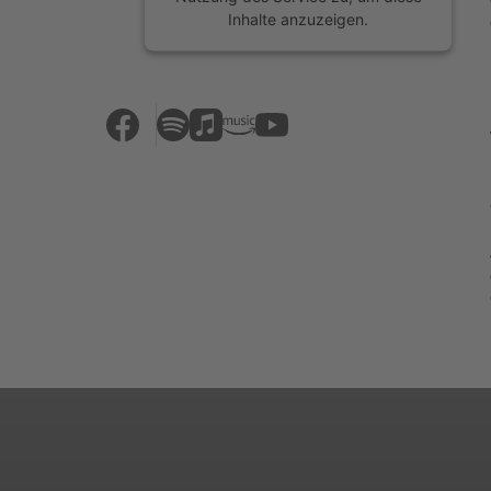
Inhalte anzuzeigen.
Mehr Informationen
Akzeptieren
powered by
Usercentrics Consent
Management Platform
&
eRecht24