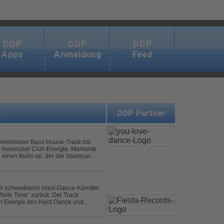
DDP
DDP
DDP
Apps
Anmeldung
Feed
s
DDP Partner
omisslosen Bass-House-Track mit
 maximaler Club-Energie. Markante
d einen Build-up, der die Spannung
ubt. Der Track hat die no...
der schwedische Hard-Dance-Künstler
Whole Time“ zurück. Der Track
len Energie des Hard Dance und
mmer und der Erkenntnis des w...