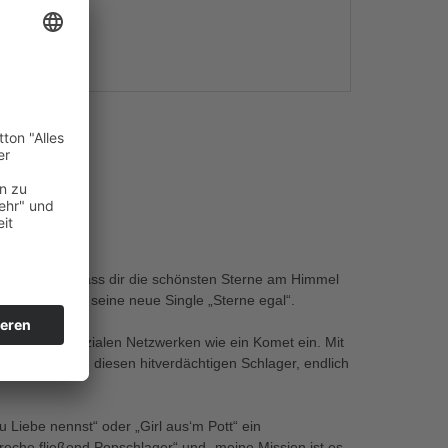
s
 leuchten, dass dir die schönsten Sterne am Himmel
rs selbst über seine neue Single „Sterne egal“.
gs, in den Sozialen Netzwerken wie ein Komet ein. Mit
üchtig darauf, diesen hitverdächtigen Schlager, endlich
 Liebe nennst“ oder „Girl aus‘m Pott“ ein
preche fließend Popschlager“ und „meine Mission ist es,