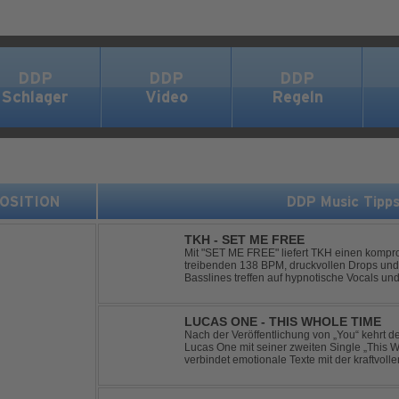
DDP
DDP
DDP
Schlager
Video
Regeln
 POSITION
DDP Music Tipp
TKH - SET ME FREE
Mit "SET ME FREE" liefert TKH einen kompr
treibenden 138 BPM, druckvollen Drops und
Basslines treffen auf hypnotische Vocals un
konsequent bis zu den Drops nach oben schra
LUCAS ONE - THIS WHOLE TIME
Nach der Veröffentlichung von „You“ kehrt 
Lucas One mit seiner zweiten Single „This 
verbindet emotionale Texte mit der kraftvol
erzählt eine Geschichte von Reue, Liebesku