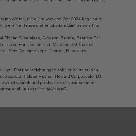
lt ins Weltall, mit allem was das Ohr 2024 begeistert.
 und die mitreißende und emotionale Stimme von Tim.
Florian Silbereisen, Giovanni Zarella, Beatrice Egli,
 er seine Fans im Internet. Mit über 100 Tausend
viral. Sein Geheimrezept: Charme, Humor und
ld- und Platinauszeichnungen zählt er heute zu den
nd, dass u.a. Helene Fischer, Howard Carpendale, DJ
t. Zuletzt schrieb und produzierte er zusammen mit
terne egal“ ja sogar ihr gewidmet?!