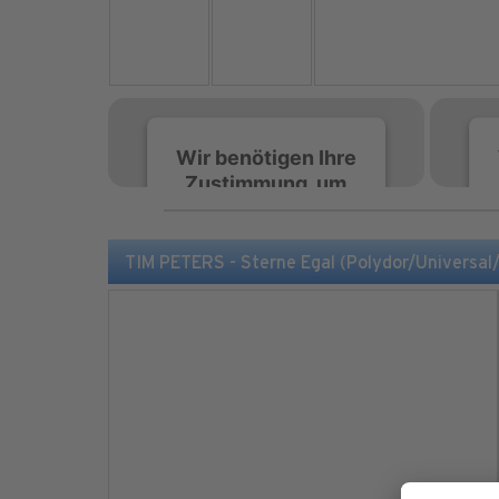
Wir benötigen Ihre
Zustimmung, um
den Spotify-
Service zu laden!
TIM PETERS - Sterne Egal (Polydor/Universal
Wir verwenden Spotify,
um Inhalte einzubetten.
Dieser Service kann
Daten zu Ihren
Aktivitäten sammeln.
Bitte lesen Sie die Details
durch und stimmen Sie
der Nutzung des Service
zu, um diese Inhalte
anzuzeigen.