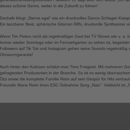
dieses schöne Genre, weiter in die Zukunft zu führen“.
Deshalb klingt „Sterne egal“ wie ein druckvolles Dance-Schlager-Katapu
Ein tanzbarer Beat, sphärische Gitarren Riffs, druckvolle Synthesizer
Wenn Tim Peters nicht als regelmäßiger Gast bei TV Shows wie u. a. bei 
Immer wieder Sonntags oder im Fernsehgarten zu sehen ist, begeistert
Followern auf Tik Tok und Instagram gehen seine Sounds regelmäßig 
Ohrwurmgarantie!
Auch hinter den Kulissen schätzt man Tims Freigeist. Mit mehreren Go
gefragtesten Produzenten in der Branche. So ist es wenig überrasche
Ötzi sowie die komplette Familie Reim auf sein Gespür für Hits vertrau
Freundin Marie Reim ihren ESC-Teilnahme Song „Naiv“. Vielleicht ist „S