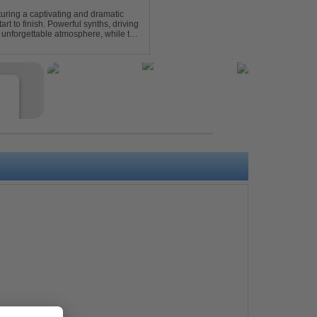
turing a captivating and dramatic
art to finish. Powerful synths, driving
 unforgettable atmosphere, while the
e euphori...
e
s
e