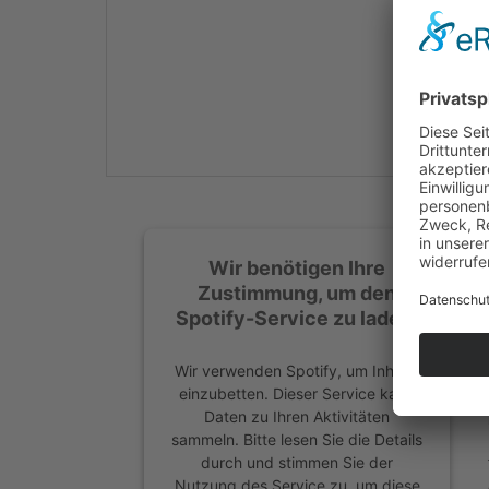
Mehr Informationen
Akzeptieren
powered by
Usercentrics
Consent Management
Platform
&
eRecht24
Wir benötigen Ihre
Zustimmung, um den
Spotify-Service zu laden!
Wir verwenden Spotify, um Inhalte
einzubetten. Dieser Service kann
Daten zu Ihren Aktivitäten
sammeln. Bitte lesen Sie die Details
durch und stimmen Sie der
Nutzung des Service zu, um diese