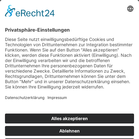
Top 100
Hot 50
Top Neueinsteiger
Highscores
Jahrescharts
Top 100
Hot 50
Top Neueinsteiger
Highscores
Jahrescharts
DJ-Promo buchen