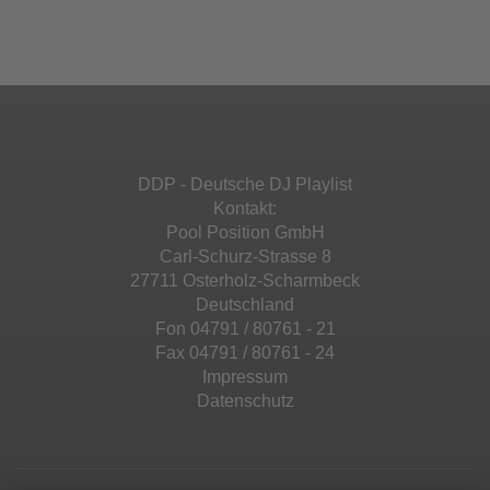
Ihren Aktivitäten sammeln. Bitte lesen Sie die
Mehr Informationen
powered by
Usercentrics Consent
Details durch und stimmen Sie der Nutzung
Management Platform
&
eRecht24
des Service zu, um diese Inhalte anzuzeigen.
Akzeptieren
Mehr Informationen
powered by
Usercentrics Consent
Management Platform
&
eRecht24
Akzeptieren
DDP - Deutsche DJ Playlist
powered by
Usercentrics Consent
Kontakt:
Management Platform
&
eRecht24
Pool Position GmbH
Carl-Schurz-Strasse 8
27711 Osterholz-Scharmbeck
Deutschland
Fon 04791 / 80761 - 21
Fax 04791 / 80761 - 24
Impressum
Datenschutz