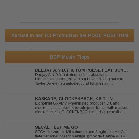
Aktuell in der DJ Promotion bei POOL POSITION
DDP Music Tipps
DEEJAY A.N.D.Y. & TOM PULSE FEAT. JOY
ANDERSEN - PROVE YOUR LOVE
Deejay A.N.D.Y. hat einen seiner absoluten
Lieblingsklassiker „Prove Your Love“ im Original von
Taylor Dayne neu aufgelegt und hat dies mit
namenhafter Unterstützung von Tom Pulse und
Sängerin Joy Andersen getan. Der frische Sound für
einen weltweit bekannten Hit animiert direkt wieder zum
KASKADE, GLOCKENBACH, KAITLIN
tanz...
ARAGON - RUNAWAY
Eight-time GRAMMY-nominated producer, DJ, and
electronic music icon Kaskade joins forces with masked
electronic artist GLOCKENBACH and rising vocalist
Kaitlin Aragon for their new collaboration “Runaway,”
arriving July 31st. The track marks the fourth single from
Kaskade’s forthcoming ORIGIN...
SECAL - LET ME GO
SECAL ist zurück. Mit seiner neuen Single „Let Me Go“
liefert er erneut geschmeidige, groovige Dance-Musik,