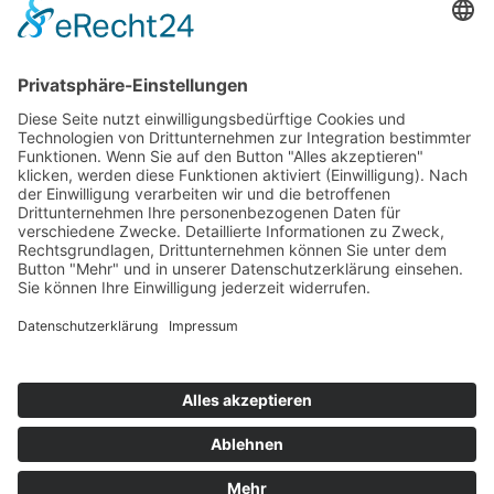
Top 100
Hot 50
Top Neueinsteiger
Highscores
Jahrescharts
Top 100
Hot 50
Top Neueinsteiger
Highscores
Jahrescharts
DJ-Promo buchen