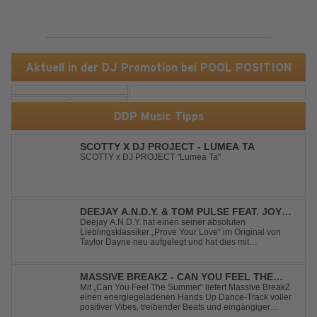
Aktuell in der DJ Promotion bei POOL POSITION
DDP Music Tipps
SCOTTY X DJ PROJECT - LUMEA TA
SCOTTY x DJ PROJECT "Lumea Ta"
DEEJAY A.N.D.Y. & TOM PULSE FEAT. JOY
ANDERSEN - PROVE YOUR LOVE
Deejay A.N.D.Y. hat einen seiner absoluten
Lieblingsklassiker „Prove Your Love“ im Original von
Taylor Dayne neu aufgelegt und hat dies mit
namenhafter Unterstützung von Tom Pulse und
Sängerin Joy Andersen getan. Der frische Sound für
einen weltweit bekannten Hit animiert direkt wieder zum
MASSIVE BREAKZ - CAN YOU FEEL THE
tanz...
SUMMER
Mit „Can You Feel The Summer“ liefert Massive BreakZ
einen energiegeladenen Hands Up Dance-Track voller
positiver Vibes, treibender Beats und eingängiger