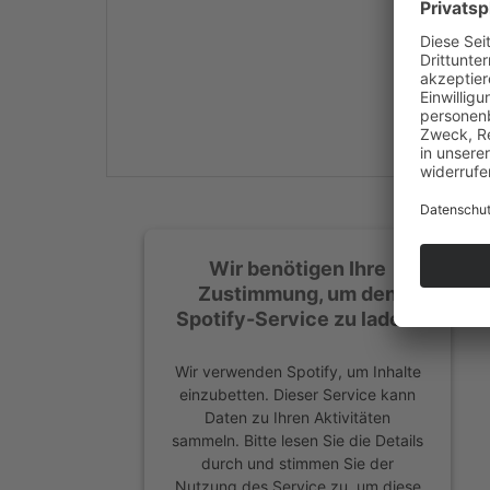
Mehr Informationen
Akzeptieren
powered by
Usercentrics
Consent Management
Platform
&
eRecht24
Wir benötigen Ihre
Zustimmung, um den
Spotify-Service zu laden!
Wir verwenden Spotify, um Inhalte
einzubetten. Dieser Service kann
Daten zu Ihren Aktivitäten
sammeln. Bitte lesen Sie die Details
durch und stimmen Sie der
Nutzung des Service zu, um diese