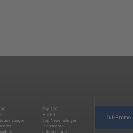
100
Top 100
50
Hot 50
DJ-Promo 
Neueinsteiger
Top Neueinsteiger
scores
Highscores
escharts
Jahrescharts