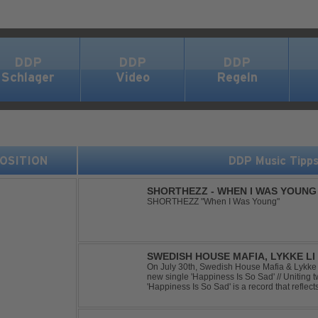
DDP
DDP
DDP
Schlager
Video
Regeln
 POSITION
DDP Music Tipp
SHORTHEZZ - WHEN I WAS YOUNG
SHORTHEZZ "When I Was Young"
SWEDISH HOUSE MAFIA, LYKKE LI 
On July 30th, Swedish House Mafia & Lykke 
new single 'Happiness Is So Sad' // Uniting t
'Happiness Is So Sad' is a record that refle
often the hardest to say goodbye to // The tra