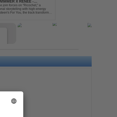
IMMER X RENEE -
join forces on "Ricochet," a
al storytelling with high-energy
steen's For You, the track transforms
experience. Crafted by...
e
s
e