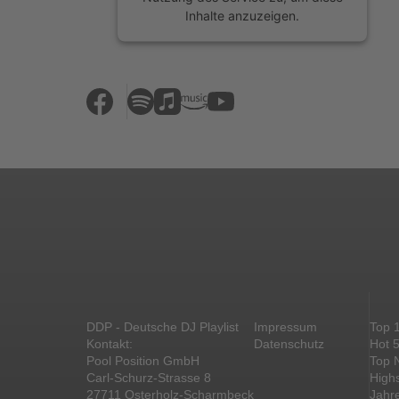
Inhalte anzuzeigen.
Mehr Informationen
Akzeptieren
powered by
Usercentrics Consent
Management Platform
&
eRecht24
DDP - Deutsche DJ Playlist
Impressum
Top 
Kontakt:
Datenschutz
Hot 
Pool Position GmbH
Top 
Carl-Schurz-Strasse 8
High
27711 Osterholz-Scharmbeck
Jahr