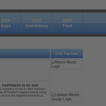
DDP
DDP
DDP
Apps
Anmeldung
Feed
s
DDP Partner
- HAPPINESS IS SO SAD
Li combine forces on their euphoric
wo of Sweden's biggest global artists,
cts on how the happiest moments are
ck was ...