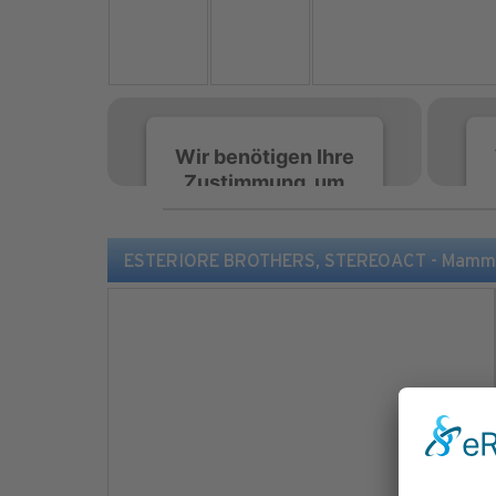
Wir benötigen Ihre
Zustimmung, um
den Spotify-
Service zu laden!
ESTERIORE BROTHERS, STEREOACT - Mamma Ma
Wir verwenden Spotify,
um Inhalte einzubetten.
Dieser Service kann
Daten zu Ihren
Aktivitäten sammeln.
Bitte lesen Sie die Details
durch und stimmen Sie
der Nutzung des Service
zu, um diese Inhalte
anzuzeigen.