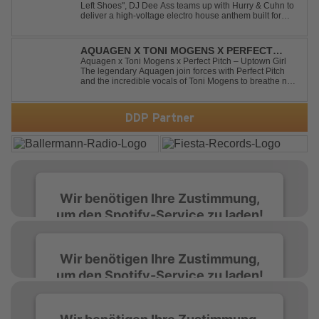
Left Shoes", DJ Dee Ass teams up with Hurry & Cuhn to
deliver a high-voltage electro house anthem built for
chaotic dancefloors and unforgettable nights. Loud,
unapologetic, and irresistibly catchy, this track turns
clumsiness into confid...
AQUAGEN X TONI MOGENS X PERFECT
PITCH - UPTOWN GIRL
Aquagen x Toni Mogens x Perfect Pitch – Uptown Girl
The legendary Aquagen join forces with Perfect Pitch
and the incredible vocals of Toni Mogens to breathe new
life into Billy Joel's timeless classic "Uptown Girl."
Combining a bouncy bassline and a fresh, feel-good
production, this modern da...
DDP Partner
Wir benötigen Ihre Zustimmung,
um den Spotify-Service zu laden!
Wir verwenden Spotify, um Inhalte
Wir benötigen Ihre Zustimmung,
einzubetten. Dieser Service kann Daten zu
um den Spotify-Service zu laden!
Ihren Aktivitäten sammeln. Bitte lesen Sie die
Details durch und stimmen Sie der Nutzung
des Service zu, um diese Inhalte anzuzeigen.
Wir verwenden Spotify, um Inhalte