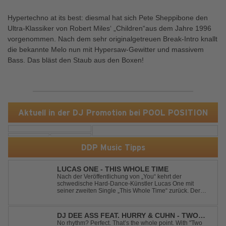
Hypertechno at its best: diesmal hat sich Pete Sheppibone den
Ultra-Klassiker von Robert Miles‘ „Children“aus dem Jahre 1996
vorgenommen. Nach dem sehr originalgetreuen Break-Intro knallt
die bekannte Melo nun mit Hypersaw-Gewitter und massivem
Bass. Das bläst den Staub aus den Boxen!
Aktuell in der DJ Promotion bei POOL POSITION
DDP Music Tipps
LUCAS ONE - THIS WHOLE TIME
Nach der Veröffentlichung von „You“ kehrt der
schwedische Hard-Dance-Künstler Lucas One mit
seiner zweiten Single „This Whole Time“ zurück. Der
Track verbindet emotionale Texte mit der kraftvollen
Energie des Hard Dance und erzählt eine Geschichte
von Reue, Liebeskummer und der Erkenntnis des w...
DJ DEE ASS FEAT. HURRY & CUHN - TWO
LEFT SHOES
No rhythm? Perfect. That’s the whole point. With "Two