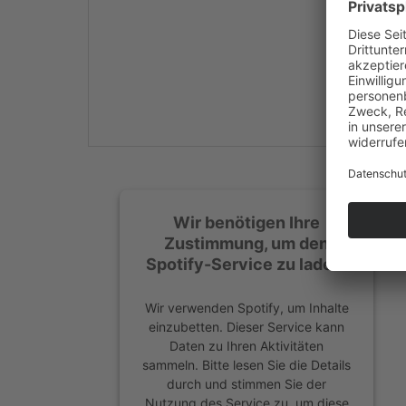
Mehr Informationen
Akzeptieren
powered by
Usercentrics
Consent Management
Platform
&
eRecht24
Wir benötigen Ihre
Zustimmung, um den
Spotify-Service zu laden!
Wir verwenden Spotify, um Inhalte
einzubetten. Dieser Service kann
Daten zu Ihren Aktivitäten
sammeln. Bitte lesen Sie die Details
durch und stimmen Sie der
Nutzung des Service zu, um diese