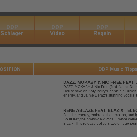
DDP
DDP
DDP
Schlager
Video
Regeln
 POSITION
DDP Music Tipp
DAZZ, MOKABY & NIC FREE FEAT.
DAZZ, MOKABY & Nic Free (feat. Jaime Deraz
House take on Katy Perry's iconic hit. Driven 
energy, and Jaime Deraz's stunning vocals, 
modern club vibe while preserving the emotio
RENE ABLAZE FEAT. BLAZIX - EL
Feel the energy, embrace the emotion, and ign
SoulFire", the brand-new Vocal Trance coll
Blazix. This release delivers two unique jour
melodies and powerful vocals. Classic Uplift