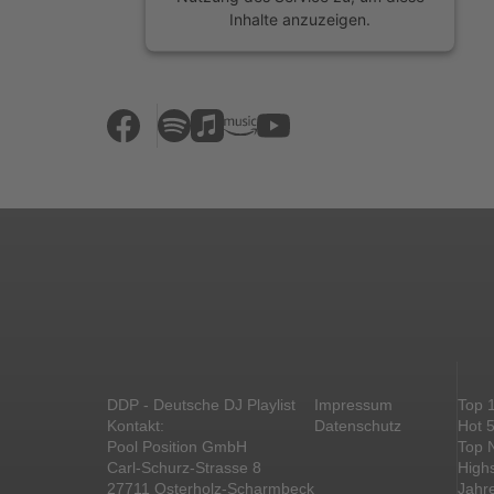
Inhalte anzuzeigen.
Mehr Informationen
Akzeptieren
powered by
Usercentrics Consent
Management Platform
&
eRecht24
DDP - Deutsche DJ Playlist
Impressum
Top 
Kontakt:
Datenschutz
Hot 
Pool Position GmbH
Top 
Carl-Schurz-Strasse 8
High
27711 Osterholz-Scharmbeck
Jahr