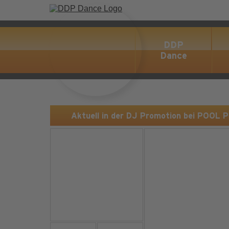
DDP
Dance
Aktuell in der DJ Promotion bei POOL