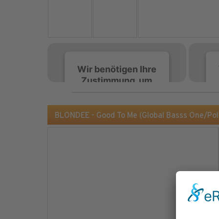
Wir benötigen Ihre
Zustimmung, um
den Spotify-
Service zu laden!
BLONDEE - Good To Me (Global Basss One/Pol
Wir verwenden Spotify,
um Inhalte einzubetten.
Dieser Service kann
Daten zu Ihren
Aktivitäten sammeln.
Bitte lesen Sie die Details
durch und stimmen Sie
der Nutzung des Service
zu, um diese Inhalte
anzuzeigen.