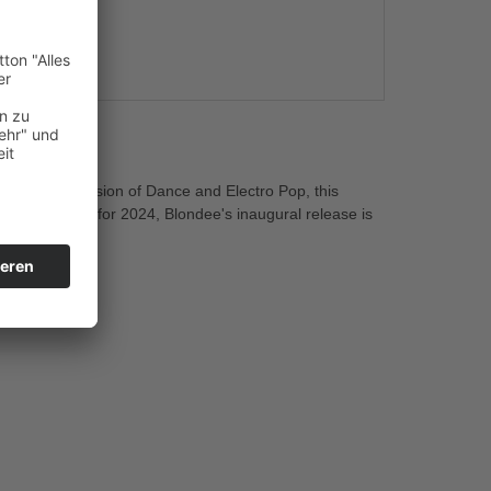
s
d to Me.' A fusion of Dance and Electro Pop, this
etting the tone for 2024, Blondee's inaugural release is