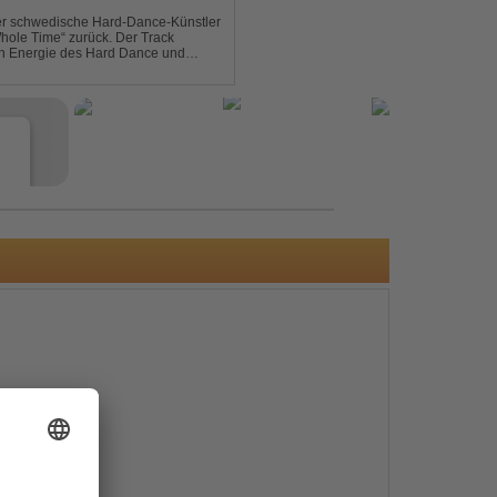
der schwedische Hard-Dance-Künstler
Whole Time“ zurück. Der Track
len Energie des Hard Dance und
mmer und der Erkenntnis des w...
e
s
e