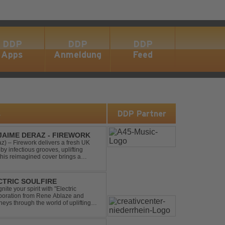
DDP
DDP
DDP
Apps
Anmeldung
Feed
s
DDP Partner
 JAIME DERAZ - FIREWORK
) – Firework delivers a fresh UK
by infectious grooves, uplifting
this reimagined cover brings a
nal power of the origin...
ECTRIC SOULFIRE
ite your spirit with "Electric
aboration from Rene Ablaze and
neys through the world of uplifting
ing Vocal Trance me...