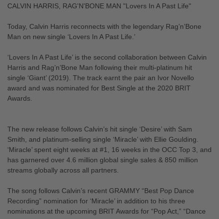
CALVIN HARRIS, RAG'N'BONE MAN "Lovers In A Past Life"
Today, Calvin Harris reconnects with the legendary Rag’n’Bone
Man on new single ‘Lovers In A Past Life.’
‘Lovers In A Past Life’ is the second collaboration between Calvin
Harris and Rag’n’Bone Man following their multi-platinum hit
single ‘Giant’ (2019). The track earnt the pair an Ivor Novello
award and was nominated for Best Single at the 2020 BRIT
Awards.
The new release follows Calvin’s hit single ‘Desire’ with Sam
Smith, and platinum-selling single ‘Miracle’ with Ellie Goulding.
‘Miracle’ spent eight weeks at #1, 16 weeks in the OCC Top 3, and
has garnered over 4.6 million global single sales & 850 million
streams globally across all partners.
The song follows Calvin’s recent GRAMMY “Best Pop Dance
Recording” nomination for ‘Miracle’ in addition to his three
nominations at the upcoming BRIT Awards for “Pop Act,” “Dance