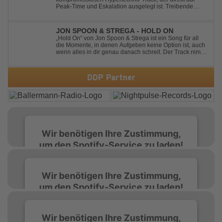
Peak-Time und Eskalation ausgelegt ist. Treibende
Kicks, verzerrte Synths und energiegeladene Drops
verschmelzen zu einem Sound, der keine Pausen kennt
– roh, schnell und absolut mitreißend. Zwischen ...
JON SPOON & STREGA - HOLD ON
„Hold On“ von Jon Spoon & Strega ist ein Song für all
die Momente, in denen Aufgeben keine Option ist, auch
wenn alles in dir genau danach schreit. Der Track nimmt
dieses Gefühl auf, wenn man kurz davor steht
loszulassen, und verwandelt es in pure Energie, die
dich daran erinnert, noch einmal f...
DDP Partner
Wir benötigen Ihre Zustimmung,
um den Spotify-Service zu laden!
Wir verwenden Spotify, um Inhalte
Wir benötigen Ihre Zustimmung,
einzubetten. Dieser Service kann Daten zu
um den Spotify-Service zu laden!
Ihren Aktivitäten sammeln. Bitte lesen Sie die
Details durch und stimmen Sie der Nutzung
des Service zu, um diese Inhalte anzuzeigen.
Wir verwenden Spotify, um Inhalte
Wir benötigen Ihre Zustimmung,
einzubetten. Dieser Service kann Daten zu