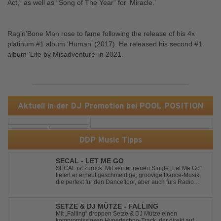
Act,” as well as “Song of The Year” for ‘Miracle.’
Rag’n’Bone Man rose to fame following the release of his 4x
platinum #1 album ‘Human’ (2017). He released his second #1
album ‘Life by Misadventure’ in 2021.
Aktuell in der DJ Promotion bei POOL POSITION
DDP Music Tipps
SECAL - LET ME GO
SECAL ist zurück. Mit seiner neuen Single „Let Me Go“
liefert er erneut geschmeidige, groovige Dance-Musik,
die perfekt für den Dancefloor, aber auch fürs Radio
oder die persönliche Dance-Playlist im Alltag geeignet
ist. Deep House trifft auf Dance-Pop – man darf
gespannt sein, was als Nächstes...
SETZE & DJ MÜTZE - FALLING
Mit „Falling“ droppen Setze & DJ Mütze einen
kompromisslosen Hypertechno-Track, der direkt auf