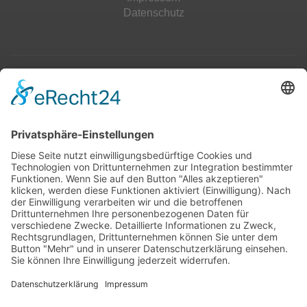
Datenschutz
Top 100
Hot 50
Top Neueinsteiger
Highscores
Jahrescharts
Top 100
Hot 50
Top Neueinsteiger
Highscores
Jahrescharts