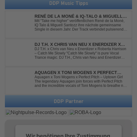
DDP Music Tipps
RENÉ DE LA MONÉ & IQ-TALO & MIGUELL
SANTOZZ - TAKE ME HIGHER
Mit “Take me higher” veröffentlichen René de la Moné,
IQ Talo & Miguell Santozz ihre nächste gemeinsame
Single in diesem Jahr. Der Track verbindet pulsierenden
Afro-House-Elemente mit treibenden Deep-House-
Grooves zu einem sinnlich atmosphärischen
Musikerlebnis. Hypnotische Percussions verschm...
DJ T.H. X CHRIS VAN NEU X ENERDIZER X
ROBERTA HARRISON - CATCH ME SLOWLY
DJ T.H. x Chris van Neu x Enerdizer x Roberta Harrison
– Catch Me Slowly "Catch Me Slowly" is pure Vocal
Trance magic. DJ T.H., Chris van Neu and Enerdizer
create an uplifting journey filled with emotional
melodies, euphoric energy and that unmistakable
Balearic Ibiza trance vibe. At the hear...
AQUAGEN X TONI MOGENS X PERFECT
PITCH - UPTOWN GIRL
Aquagen x Toni Mogens x Perfect Pitch – Uptown Girl
The legendary Aquagen join forces with Perfect Pitch
and the incredible vocals of Toni Mogens to breathe new
life into Billy Joel's timeless classic "Uptown Girl."
Combining a bouncy bassline and a fresh, feel-good
production, this modern da...
DDP Partner
Wir benötigen Ihre Zustimmung,