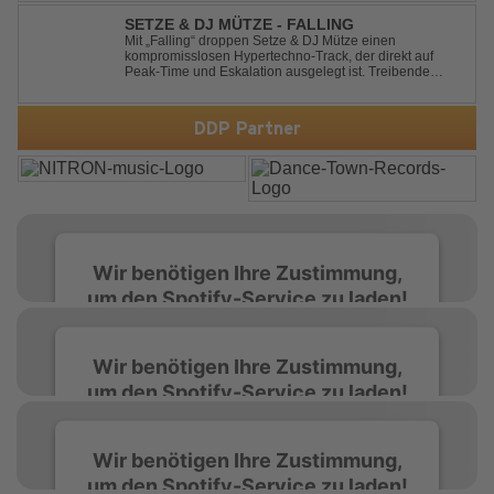
Featuring an original vocal hook and a contemporary
production style, they respectf...
SETZE & DJ MÜTZE - FALLING
Mit „Falling“ droppen Setze & DJ Mütze einen
kompromisslosen Hypertechno-Track, der direkt auf
Peak-Time und Eskalation ausgelegt ist. Treibende
Kicks, verzerrte Synths und energiegeladene Drops
verschmelzen zu einem Sound, der keine Pausen kennt
– roh, schnell und absolut mitreißend. Zwischen ...
DDP Partner
Wir benötigen Ihre Zustimmung,
um den Spotify-Service zu laden!
Wir verwenden Spotify, um Inhalte
Wir benötigen Ihre Zustimmung,
einzubetten. Dieser Service kann Daten zu
um den Spotify-Service zu laden!
Ihren Aktivitäten sammeln. Bitte lesen Sie die
Details durch und stimmen Sie der Nutzung
des Service zu, um diese Inhalte anzuzeigen.
Wir verwenden Spotify, um Inhalte
Wir benötigen Ihre Zustimmung,
einzubetten. Dieser Service kann Daten zu
um den Spotify-Service zu laden!
Ihren Aktivitäten sammeln. Bitte lesen Sie die