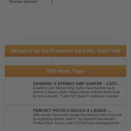
Wochen platziert
2
Aktuell in der DJ Promotion bei POOL POSITION
DDP Music Tipps
DASHPAC X STEREO AMP SURFER - CATCH
MY SPEED
DashPac and Stereo Amp Surfer have teamed up to
deliver a bouncy Main Stage House anthem that’s built
to move crowds. “Catch My Speed” combines massive
lead sounds, pumping basslines, and infectious energy
into one festival-ready package. Packed with peak-time
vibes and unstoppable momentum, th...
PERFECT PITCH X ROCCO X L'EXAIS -
DANCING ON FIRE
Who doesn’t know the classic film Beverly Hills Cop and
its legendary theme “Axel F” by Harold Faltermeyer?
Perfect Pitch, Rocco, and L’EXAIS have reimagined this
timeless classic with a fresh, modern approach.