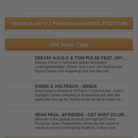
Aktuell in der DJ Promotion bei POOL POSITION
DDP Music Tipps
DEEJAY A.N.D.Y. & TOM PULSE FEAT. JOY
ANDERSEN - PROVE YOUR LOVE
Deejay A.N.D.Y. hat einen seiner absoluten
Lieblingsklassiker „Prove Your Love“ im Original von
Taylor Dayne neu aufgelegt und hat dies mit
namenhafter Unterstützung von Tom Pulse und
Sängerin Joy Andersen getan. Der frische Sound für
einen weltweit bekannten Hit animiert direkt wieder zum
EVEEK & VOLTRACK - WINGS
tanz...
New Song by Eveek & VolTrack ! Check it out... Lyrics:
Sunlight comes creeping in Illuminates our skin We
watch the day go by Stories of all we did It made me
think of you It made me think of you Under a trillion stars
We danced on top of cars ...
SEAN PAUL, &FRIENDS - GET BUSY (CLUB
MIX)
&friends is the global musical concept of DJ and
Producer Sean Peckenham, driven by the vision to
create a project embodying tradition, culture and
community. His new track “Get Busy (Club Mix)
alongside the Jamaican dancehall singer and rapper