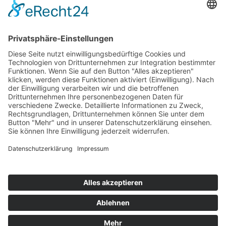
Top 100
Hot 50
Top Neueinsteiger
Highscores
Jahrescharts
Top 100
Hot 50
Top Neueinsteiger
Highscores
Jahrescharts
DJ-Promo buchen