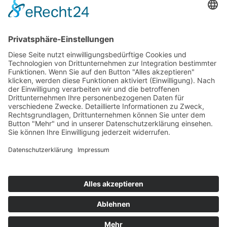
Top 100
Hot 50
Top Neueinsteiger
Highscores
Jahrescharts
Top 100
Hot 50
Top Neueinsteiger
Highscores
Jahrescharts
DJ-Promo buchen