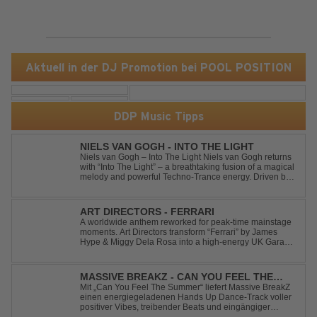
Aktuell in der DJ Promotion bei POOL POSITION
DDP Music Tipps
NIELS VAN GOGH - INTO THE LIGHT
Niels van Gogh – Into The Light Niels van Gogh returns
with “Into The Light” – a breathtaking fusion of a magical
melody and powerful Techno-Trance energy. Driven by
euphoric synths, soaring emotions, and a massive peak-
time groove, this track delivers pure goosebumps from
start to finish. Kn...
ART DIRECTORS - FERRARI
A worldwide anthem reworked for peak-time mainstage
moments. Art Directors transform “Ferrari” by James
Hype & Miggy Dela Rosa into a high-energy UK Garage
House weapon, packed with punchy grooves and
irresistible momentum. Designed for clubs and festival
crowds alike, this remix elevates the o...
MASSIVE BREAKZ - CAN YOU FEEL THE
SUMMER
Mit „Can You Feel The Summer“ liefert Massive BreakZ
einen energiegeladenen Hands Up Dance-Track voller
positiver Vibes, treibender Beats und eingängiger