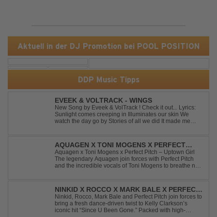
Aktuell in der DJ Promotion bei POOL POSITION
DDP Music Tipps
EVEEK & VOLTRACK - WINGS
New Song by Eveek & VolTrack ! Check it out... Lyrics:
Sunlight comes creeping in Illuminates our skin We
watch the day go by Stories of all we did It made me
think of you It made me think of you Under a trillion stars
We danced on top of cars ...
AQUAGEN X TONI MOGENS X PERFECT
PITCH - UPTOWN GIRL
Aquagen x Toni Mogens x Perfect Pitch – Uptown Girl
The legendary Aquagen join forces with Perfect Pitch
and the incredible vocals of Toni Mogens to breathe new
life into Billy Joel's timeless classic "Uptown Girl."
Combining a bouncy bassline and a fresh, feel-good
production, this modern da...
NINKID X ROCCO X MARK BALE X PERFECT
PITCH - SINCE U BEEN GONE
Ninkid, Rocco, Mark Bale and Perfect Pitch join forces to
bring a fresh dance-driven twist to Kelly Clarkson’s
iconic hit “Since U Been Gone.” Packed with high-