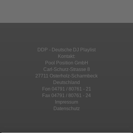
Ihren Aktivitäten sammeln. Bitte lesen Sie die
Mehr Informationen
powered by
Usercentrics Consent
Details durch und stimmen Sie der Nutzung
Management Platform
&
eRecht24
des Service zu, um diese Inhalte anzuzeigen.
Akzeptieren
Mehr Informationen
powered by
Usercentrics Consent
Management Platform
&
eRecht24
Akzeptieren
DDP - Deutsche DJ Playlist
powered by
Usercentrics Consent
Kontakt:
Management Platform
&
eRecht24
Pool Position GmbH
Carl-Schurz-Strasse 8
27711 Osterholz-Scharmbeck
Deutschland
Fon 04791 / 80761 - 21
Fax 04791 / 80761 - 24
Impressum
Datenschutz