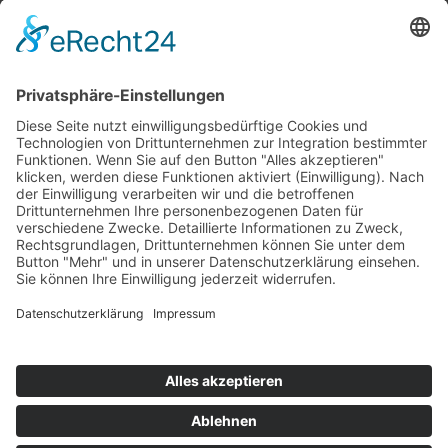
Top 100
Hot 50
Top Neueinsteiger
Highscores
Jahrescharts
Top 100
Hot 50
Top Neueinsteiger
Highscores
Jahrescharts
DJ-Promo buchen