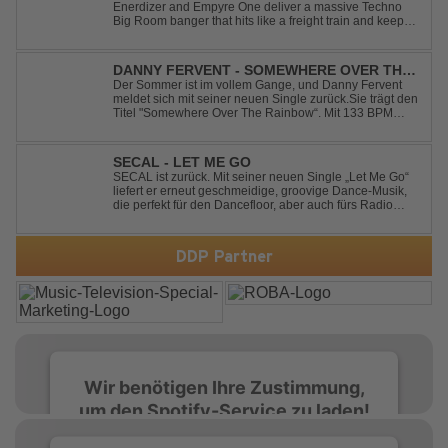
Enerdizer and Empyre One deliver a massive Techno
Big Room banger that hits like a freight train and keeps
the energy at maximum from the first kick to the final
drop. Packed with explosive synths, pounding basslines
and an unstoppable festival...
DANNY FERVENT - SOMEWHERE OVER THE
RAINBOW
Der Sommer ist im vollem Gange, und Danny Fervent
meldet sich mit seiner neuen Single zurück.Sie trägt den
Titel "Somewhere Over The Rainbow“. Mit 133 BPM
entfaltet sich ein melodischer Trance Sound, der durch
seine atmosphärische Dichte und mitreißende Dynamik
überzeugt. Kraftvolle, zugleich g...
SECAL - LET ME GO
SECAL ist zurück. Mit seiner neuen Single „Let Me Go“
liefert er erneut geschmeidige, groovige Dance-Musik,
die perfekt für den Dancefloor, aber auch fürs Radio
oder die persönliche Dance-Playlist im Alltag geeignet
ist. Deep House trifft auf Dance-Pop – man darf
gespannt sein, was als Nächstes...
DDP Partner
Wir benötigen Ihre Zustimmung,
um den Spotify-Service zu laden!