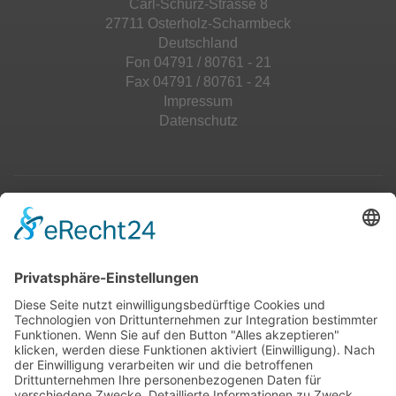
Carl-Schurz-Strasse 8
27711 Osterholz-Scharmbeck
Deutschland
Fon 04791 / 80761 - 21
Fax 04791 / 80761 - 24
Impressum
Datenschutz
Top 100
Hot 50
Top Neueinsteiger
Highscores
Jahrescharts
Top 100