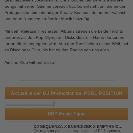
geschätztesten Vokalisten ist Chris Gogler, der bereits mehrere
Songs mit seiner Stimme veredelt hat. So entsteht um die beiden
Protagonisten ein lebendiger Kreativ-Kosmos, der immer wächst
und neue Nuancen kraftvoller Musik hinzufügt.
Mit dem Release ihres ersten Albums streben die beiden nichts
anderes als den Pop Olymp an. DiskoKlub, ein Name der einem
fortan öfters begegnen wird. Von den Tanzflächen dieser Welt, sei
es Disco oder Club, bis hin zu den Radios von uns allen.
Ain’t no Klub without Disko.
Aktuell in der DJ Promotion bei POOL POSITION
DDP Music Tipps
DJ SEQUENZA X ENERDIZER X EMPYRE ONE
- UNTIL THE MORNING LIGHT
Get ready for pure mainstage madness! DJ Sequenza,