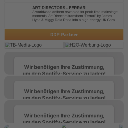
Divide" with a massive Techno Bigroom Festival
makeover. From emotional singalong moments t...
ART DIRECTORS - FERRARI
A worldwide anthem reworked for peak-time mainstage
moments. Art Directors transform “Ferrari” by James
Hype & Miggy Dela Rosa into a high-energy UK Garage
House weapon, packed with punchy grooves and
irresistible momentum. Designed for clubs and festival
crowds alike, this remix elevates the o...
DDP Partner
Wir benötigen Ihre Zustimmung,
um den Spotify-Service zu laden!
Wir verwenden Spotify, um Inhalte
Wir benötigen Ihre Zustimmung,
einzubetten. Dieser Service kann Daten zu
um den Spotify-Service zu laden!
Ihren Aktivitäten sammeln. Bitte lesen Sie die
Details durch und stimmen Sie der Nutzung
des Service zu, um diese Inhalte anzuzeigen.
Wir verwenden Spotify, um Inhalte
Wir benötigen Ihre Zustimmung,
einzubetten. Dieser Service kann Daten zu
um den Spotify-Service zu laden!
Ihren Aktivitäten sammeln. Bitte lesen Sie die
Mehr Informationen