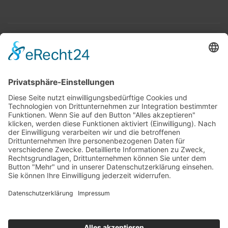
Top 100
Hot 50
Top Neueinsteiger
Highscores
Jahrescharts
Top 100
Hot 50
Top Neueinsteiger
Highscores
Jahrescharts