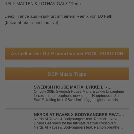
RALF MATTEN & LOTHAR GALZ "Deep"
Deep Trance aus Frankfurt mit einem Remix von DJ Falk
(bekannt über sunshine live).
Aktuell in der DJ Promotion bei POOL POSITION
DDP Music Tipps
SWEDISH HOUSE MAFIA, LYKKE LI -
HAPPINESS IS SO SAD
On July 30th, Swedish House Mafia & Lykke Li combine
forces on their euphoric new single 'Happiness Is So
Sad' // Uniting two of Sweden's biggest global artists,
'Happiness Is So Sad' is a record that reflects on how the
happiest moments are often the hardest to say goodbye
to // The track was ...
NERDS AT RAVES X BODYBANGERS FEAT.
RAMORI - NEW DIVIDE
Nerds At Raves & Bodybangers feat. Ramori – New
Divide Get ready for the ultimate festival crossover!
Nerds At Raves & Bodybangers feat. Ramori breathe
new life into Linkin Park's legendary anthem "New