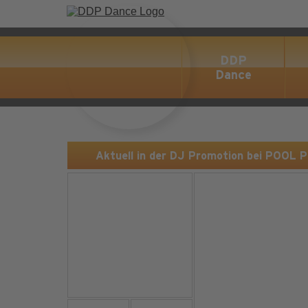
DDP
Dance
Aktuell in der DJ Promotion bei POOL