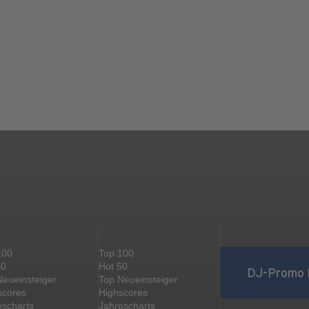
100
Top 100
50
Hot 50
DJ-Promo 
Neueinsteiger
Top Neueinsteiger
scores
Highscores
escharts
Jahrescharts