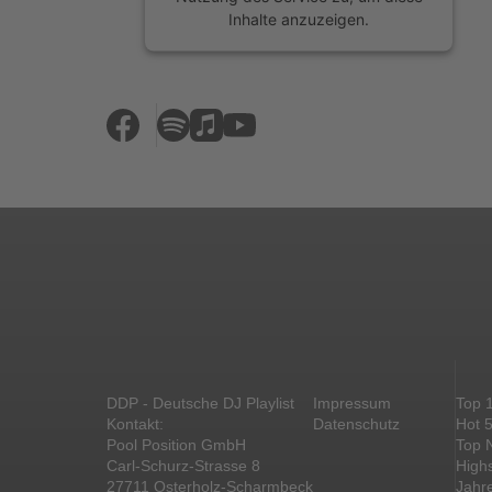
Inhalte anzuzeigen.
Mehr Informationen
Akzeptieren
powered by
Usercentrics Consent
Management Platform
&
eRecht24
DDP - Deutsche DJ Playlist
Impressum
Top 
Kontakt:
Datenschutz
Hot 
Pool Position GmbH
Top 
Carl-Schurz-Strasse 8
High
27711 Osterholz-Scharmbeck
Jahr