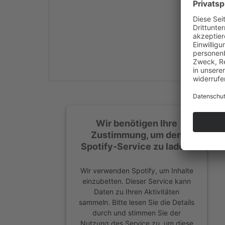
Mehr Informationen
Akzeptieren
powered by
Usercentrics
Consent Management
Platform
&
eRecht24
Wir benötigen Ihre
Zustimmung, um den
Spotify-Service zu laden!
Wir verwenden Spotify, um Inhalte
einzubetten. Dieser Service kann
Daten zu Ihren Aktivitäten
sammeln. Bitte lesen Sie die Details
durch und stimmen Sie der
Nutzung des Service zu, um diese