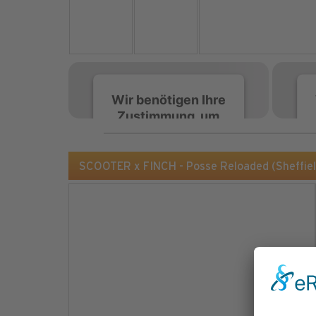
Wir benötigen Ihre
Zustimmung, um
den Spotify-
Service zu laden!
SCOOTER x FINCH - Posse Reloaded (Sheffie
Wir verwenden Spotify,
um Inhalte einzubetten.
Dieser Service kann
Daten zu Ihren
Aktivitäten sammeln.
Bitte lesen Sie die Details
durch und stimmen Sie
der Nutzung des Service
zu, um diese Inhalte
anzuzeigen.