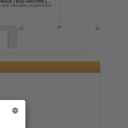
RAGE | BAD UNICORN |
| BAD UNICORN | SUGAR3ITCH
e
s
e