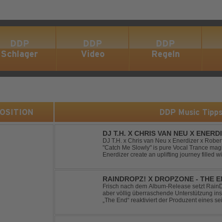
DDP
DDP
DDP
Schlager
Video
Regeln
 POSITION
DDP Music Tipp
DJ T.H. X CHRIS VAN NEU X ENER
- CATCH ME SLOWLY
DJ T.H. x Chris van Neu x Enerdizer x Robe
"Catch Me Slowly" is pure Vocal Trance magi
Enerdizer create an uplifting journey filled 
energy and that unmistakable Balearic Ibiza t
RAINDROPZ! X DROPZONE - THE 
Frisch nach dem Album-Release setzt RainDro
aber völlig überraschende Unterstützung ins
„The End“ reaktiviert der Produzent eines sei
Projekte "DropZone", um das es jahrelang still