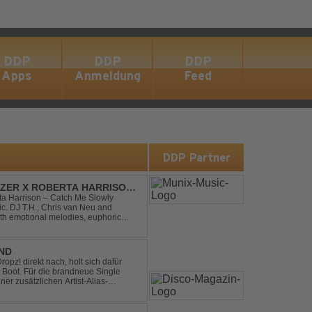
DDP
DDP
DDP
Apps
Anmeldung
Feed
s
DDP Partner
DIZER X ROBERTA HARRISON
rta Harrison – Catch Me Slowly
c. DJ T.H., Chris van Neu and
with emotional melodies, euphoric
rance vibe. At the hear...
END
pz! direkt nach, holt sich dafür
 Boot. Für die brandneue Single
ner zusätzlichen Artist-Alias-
 war. „The End“ ist ei...