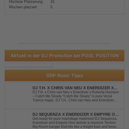
Höchste Platzierung
15
Wochen platziert
5
Aktuell in der DJ Promotion bei POOL POSITION
DDP Music Tipps
DJ T.H. X CHRIS VAN NEU X ENERDIZER X
ROBERTA HARRISON - CATCH ME SLOWLY
DJ T.H. x Chris van Neu x Enerdizer x Roberta Harrison
– Catch Me Slowly "Catch Me Slowly" is pure Vocal
Trance magic. DJ T.H., Chris van Neu and Enerdizer
create an uplifting journey filled with emotional
melodies, euphoric energy and that unmistakable
Balearic Ibiza trance vibe. At the hear...
DJ SEQUENZA X ENERDIZER X EMPYRE ONE
- UNTIL THE MORNING LIGHT
Get ready for pure mainstage madness! DJ Sequenza,
Enerdizer and Empyre One deliver a massive Techno
Big Room banger that hits like a freight train and keeps