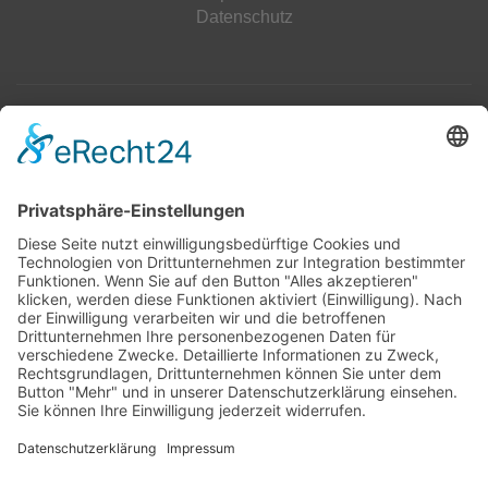
Datenschutz
Top 100
Hot 50
Top Neueinsteiger
Highscores
Jahrescharts
Top 100
Hot 50
Top Neueinsteiger
Highscores
Jahrescharts