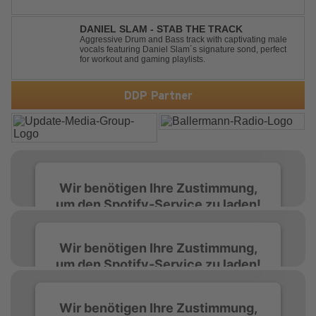
the energy at maximum from the first kick to the final
drop. Packed with explosive synths, pounding basslines
and an unstoppable festival...
DANIEL SLAM - STAB THE TRACK
Aggressive Drum and Bass track with captivating male
vocals featuring Daniel Slam´s signature sond, perfect
for workout and gaming playlists.
DDP Partner
Wir benötigen Ihre Zustimmung,
um den Spotify-Service zu laden!
Wir verwenden Spotify, um Inhalte
Wir benötigen Ihre Zustimmung,
einzubetten. Dieser Service kann Daten zu
um den Spotify-Service zu laden!
Ihren Aktivitäten sammeln. Bitte lesen Sie die
Details durch und stimmen Sie der Nutzung
des Service zu, um diese Inhalte anzuzeigen.
Wir verwenden Spotify, um Inhalte
Wir benötigen Ihre Zustimmung,
einzubetten. Dieser Service kann Daten zu