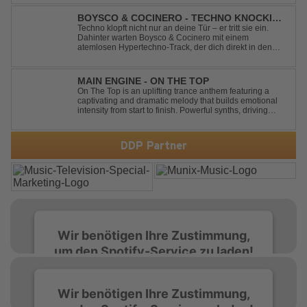
modernen Produktion entführt "Satellite" die Hörer auf
eine emotionale Reise durc...
BOYSCO & COCINERO - TECHNO KNOCKIN'
AT YOUR DOOR
Techno klopft nicht nur an deine Tür – er tritt sie ein.
Dahinter warten Boysco & Cocinero mit einem
atemlosen Hypertechno-Track, der dich direkt in den
Partymodus katapultiert. „Techno Knockin' At Your Door“
kennt nur eine Richtung: nach vorn. Bounce, bounce,
bounce!
MAIN ENGINE - ON THE TOP
On The Top is an uplifting trance anthem featuring a
captivating and dramatic melody that builds emotional
intensity from start to finish. Powerful synths, driving
rhythms, and an epic arrangement create an
unforgettable atmosphere, while the soaring lead
melody delivers moments of pure euphori...
DDP Partner
Wir benötigen Ihre Zustimmung,
um den Spotify-Service zu laden!
Wir verwenden Spotify, um Inhalte
Wir benötigen Ihre Zustimmung,
einzubetten. Dieser Service kann Daten zu