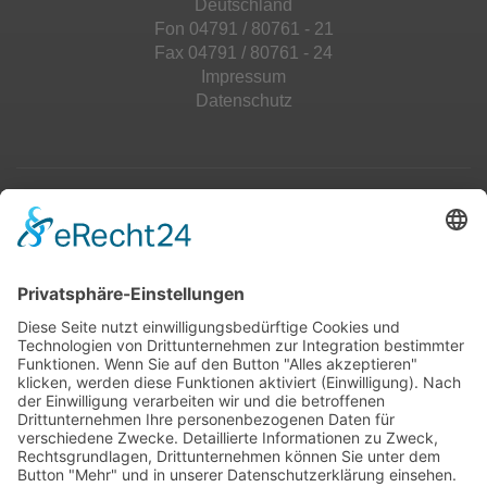
Deutschland
Fon 04791 / 80761 - 21
Fax 04791 / 80761 - 24
Impressum
Datenschutz
Top 100
Hot 50
Top Neueinsteiger
Highscores
Jahrescharts
Top 100
Hot 50
Top Neueinsteiger