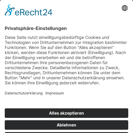
Top 100
Hot 50
Top Neueinsteiger
Highscores
Jahrescharts
Top 100
Hot 50
Top Neueinsteiger
Highscores
Jahrescharts
DJ-Promo buchen