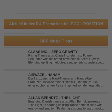
Aktuell in der DJ Promotion bei POOL POSITION
DDP Music Tipps
CLAAS INC. - ZERO GRAVITY
Rising Trance artist Claas Inc. returns to Future
Sequence with his brand-new release, "Zero Gravity."
Blending uplifting melodies, atmospheric soundscapes,
and powerful energy, this track takes listeners on an
unforgettable journey through the finest Uplifting Trance.
Featuring epic breakdowns...
AIRWAZE - HANAMI
Der französische Hard-Trance- und Hands-Up-
Produzent Airwaze meldet sich mit „Hanami“ zurück –
einer euphorischen Reise, inspiriert von der legendären
japanischen Kirschblütenzeit. Durch die Kombination
aus mitreißenden Melodien, energiegeladenen
Rhythmen und emotionalen Vocals fängt der Track ...
ALLAN BERNDTZ - THE LIGHT
Emerging Danish trance artist Allan Berndtz presents
“The Light,” a soaring uplifting trance anthem filled with
energy and emotion. Featuring a strong, forward-moving