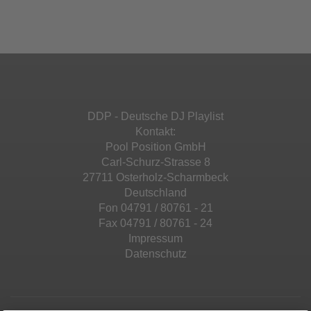
Ihren Aktivitäten sammeln. Bitte lesen Sie die
Mehr Informationen
powered by
Usercentrics Consent
Details durch und stimmen Sie der Nutzung
Management Platform
&
eRecht24
des Service zu, um diese Inhalte anzuzeigen.
Akzeptieren
Mehr Informationen
powered by
Usercentrics Consent
Management Platform
&
eRecht24
Akzeptieren
DDP - Deutsche DJ Playlist
powered by
Usercentrics Consent
Kontakt:
Management Platform
&
eRecht24
Pool Position GmbH
Carl-Schurz-Strasse 8
27711 Osterholz-Scharmbeck
Deutschland
Fon 04791 / 80761 - 21
Fax 04791 / 80761 - 24
Impressum
Datenschutz