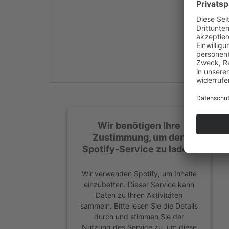
Mehr Informationen
Akzeptieren
powered by
Usercentrics
Consent Management
Platform
&
eRecht24
Wir benötigen Ihre
Zustimmung, um den
Spotify-Service zu laden!
Wir verwenden Spotify, um Inhalte
einzubetten. Dieser Service kann
Daten zu Ihren Aktivitäten
sammeln. Bitte lesen Sie die Details
durch und stimmen Sie der
Nutzung des Service zu, um diese