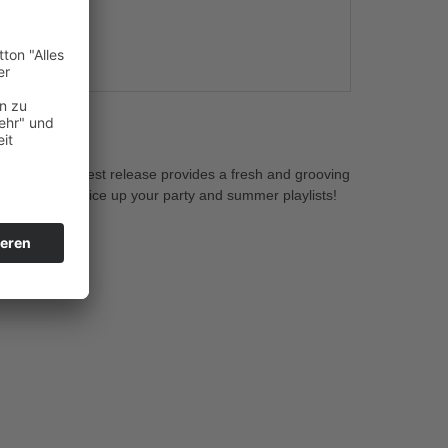
s
c tunes! His latest release provides a fresh and grooving
ll perfectly spice up your party and summer playlists!