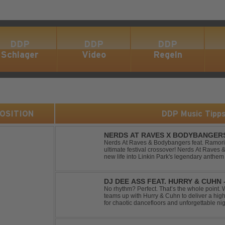
DDP
DDP
DDP
Schlager
Video
Regeln
 POSITION
DDP Music Tipp
NERDS AT RAVES X BODYBANGERS
DIVIDE
Nerds At Raves & Bodybangers feat. Ramori 
ultimate festival crossover! Nerds At Raves
new life into Linkin Park's legendary anthe
Bigroom Festival makeover. From emotional 
DJ DEE ASS FEAT. HURRY & CUHN
No rhythm? Perfect. That’s the whole point. With "Two Left Shoes", DJ Dee Ass
teams up with Hurry & Cuhn to deliver a hig
for chaotic dancefloors and unforgettable ni
irresistibly catchy, this track turns clumsiness 