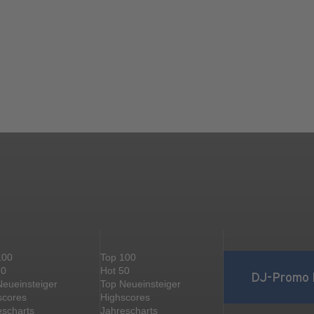
100
Top 100
50
Hot 50
DJ-Promo 
Neueinsteiger
Top Neueinsteiger
scores
Highscores
escharts
Jahrescharts