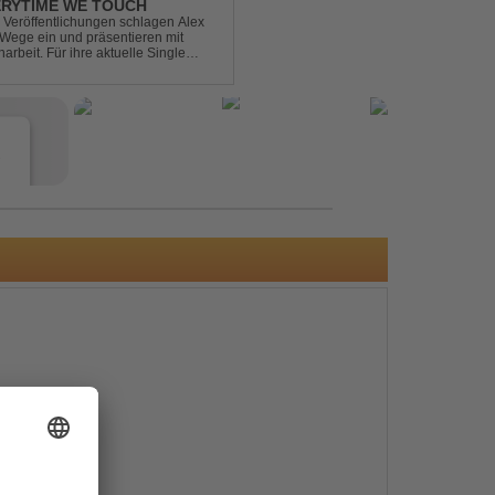
ERYTIME WE TOUCH
Veröffentlichungen schlagen Alex
ege ein und präsentieren mit
beit. Für ihre aktuelle Single
rgenommen: den unvergessenen Song
e
s
e