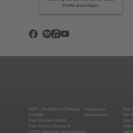
Inhalte anzuzeigen.
Mehr Informationen
Akzeptieren
powered by
Usercentrics Consent
Management Platform
&
eRecht24
DDP - Deutsche DJ Playlist
Impressum
Top 
Kontakt:
Datenschutz
Hot 
Pool Position GmbH
Top 
Carl-Schurz-Strasse 8
High
27711 Osterholz-Scharmbeck
Jahr