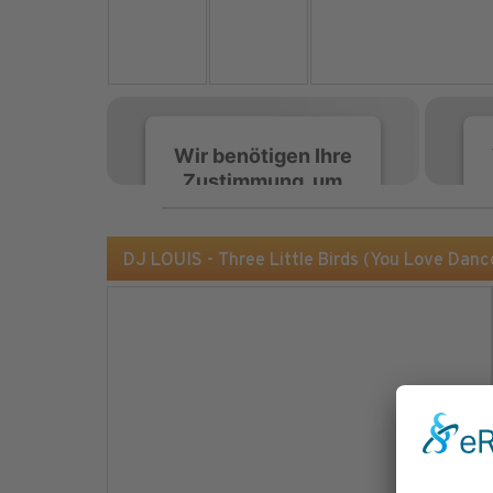
Wir benötigen Ihre
Zustimmung, um
den Spotify-
Service zu laden!
DJ LOUIS - Three Little Birds (You Love Dan
Wir verwenden Spotify,
um Inhalte einzubetten.
Dieser Service kann
Daten zu Ihren
Aktivitäten sammeln.
Bitte lesen Sie die Details
durch und stimmen Sie
der Nutzung des Service
zu, um diese Inhalte
anzuzeigen.