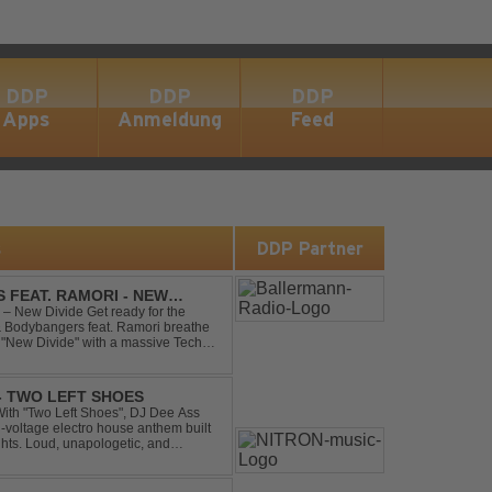
DDP
DDP
DDP
Apps
Anmeldung
Feed
s
DDP Partner
 FEAT. RAMORI - NEW
– New Divide Get ready for the
 & Bodybangers feat. Ramori breathe
m "New Divide" with a massive Techno
singalong moments t...
 - TWO LEFT SHOES
h-voltage electro house anthem built
ghts. Loud, unapologetic, and
into confid...