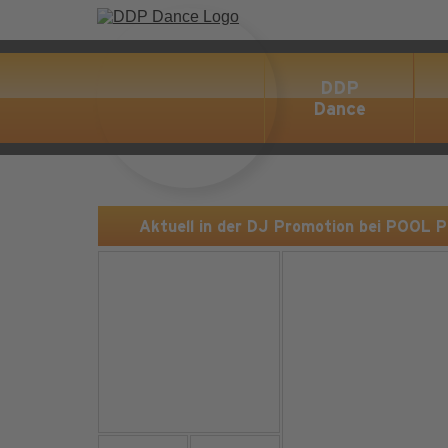
DDP
Dance
Aktuell in der DJ Promotion bei POOL