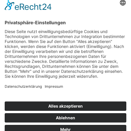
Top 100
Hot 50
Top Neueinsteiger
Highscores
Jahrescharts
Top 100
Hot 50
Top Neueinsteiger
Highscores
Jahrescharts
DJ-Promo buchen