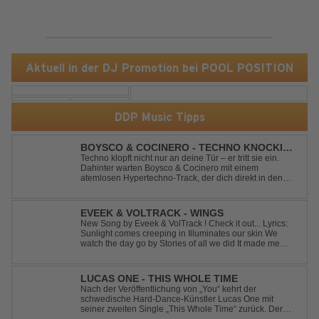
Aktuell in der DJ Promotion bei POOL POSITION
DDP Music Tipps
BOYSCO & COCINERO - TECHNO KNOCKIN'
AT YOUR DOOR
Techno klopft nicht nur an deine Tür – er tritt sie ein.
Dahinter warten Boysco & Cocinero mit einem
atemlosen Hypertechno-Track, der dich direkt in den
Partymodus katapultiert. „Techno Knockin' At Your Door“
kennt nur eine Richtung: nach vorn. Bounce, bounce,
bounce!
EVEEK & VOLTRACK - WINGS
New Song by Eveek & VolTrack ! Check it out... Lyrics:
Sunlight comes creeping in Illuminates our skin We
watch the day go by Stories of all we did It made me
think of you It made me think of you Under a trillion stars
We danced on top of cars ...
LUCAS ONE - THIS WHOLE TIME
Nach der Veröffentlichung von „You“ kehrt der
schwedische Hard-Dance-Künstler Lucas One mit
seiner zweiten Single „This Whole Time“ zurück. Der