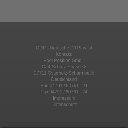
Ihren Aktivitäten sammeln. Bitte lesen Sie die
Mehr Informationen
powered by
Usercentrics Consent
Details durch und stimmen Sie der Nutzung
Management Platform
&
eRecht24
des Service zu, um diese Inhalte anzuzeigen.
Akzeptieren
Mehr Informationen
powered by
Usercentrics Consent
Management Platform
&
eRecht24
Akzeptieren
DDP - Deutsche DJ Playlist
powered by
Usercentrics Consent
Kontakt:
Management Platform
&
eRecht24
Pool Position GmbH
Carl-Schurz-Strasse 8
27711 Osterholz-Scharmbeck
Deutschland
Fon 04791 / 80761 - 21
Fax 04791 / 80761 - 24
Impressum
Datenschutz