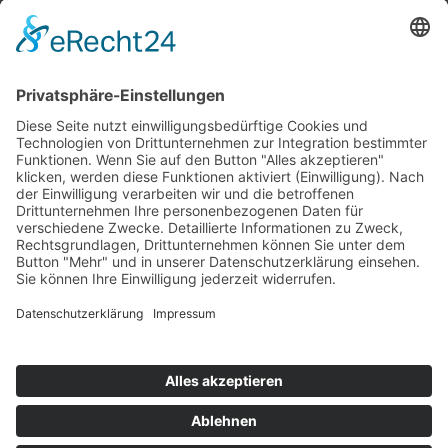
Top 100
Hot 50
Top Neueinsteiger
Highscores
Jahrescharts
Top 100
Hot 50
Top Neueinsteiger
Highscores
Jahrescharts
DJ-Promo buchen