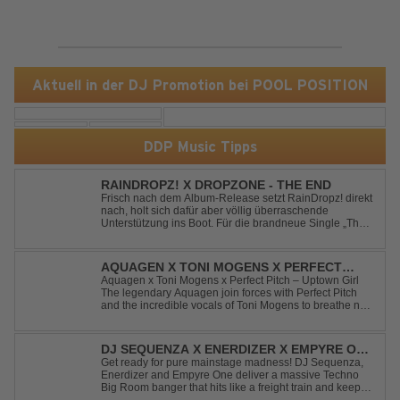
Aktuell in der DJ Promotion bei POOL POSITION
DDP Music Tipps
RAINDROPZ! X DROPZONE - THE END
Frisch nach dem Album-Release setzt RainDropz! direkt
nach, holt sich dafür aber völlig überraschende
Unterstützung ins Boot. Für die brandneue Single „The
End“ reaktiviert der Produzent eines seiner zusätzlichen
Artist-Alias-Projekte "DropZone", um das es jahrelang
still war. „The End“ ist ei...
AQUAGEN X TONI MOGENS X PERFECT
PITCH - UPTOWN GIRL
Aquagen x Toni Mogens x Perfect Pitch – Uptown Girl
The legendary Aquagen join forces with Perfect Pitch
and the incredible vocals of Toni Mogens to breathe new
life into Billy Joel's timeless classic "Uptown Girl."
Combining a bouncy bassline and a fresh, feel-good
production, this modern da...
DJ SEQUENZA X ENERDIZER X EMPYRE ONE
- UNTIL THE MORNING LIGHT
Get ready for pure mainstage madness! DJ Sequenza,
Enerdizer and Empyre One deliver a massive Techno
Big Room banger that hits like a freight train and keeps