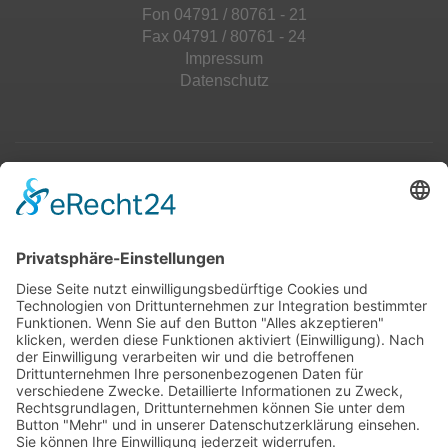
Fon 04791 / 80761 - 21
Fax 04791 / 80761 - 24
Impressum
Datenschutz
Top 100
Hot 50
Top Neueinsteiger
Highscores
Jahrescharts
Top 100
Hot 50
Top Neueinsteiger
Highscores