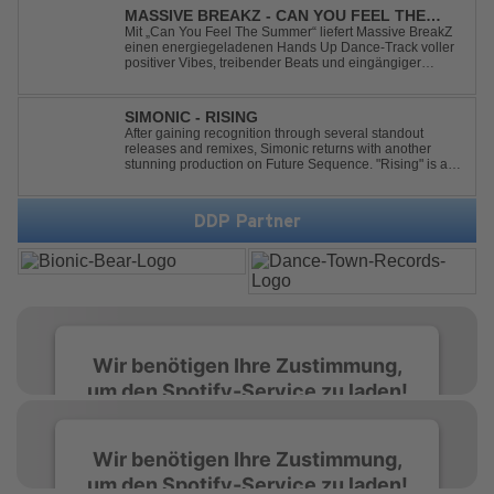
MASSIVE BREAKZ - CAN YOU FEEL THE
SUMMER
Mit „Can You Feel The Summer“ liefert Massive BreakZ
einen energiegeladenen Hands Up Dance-Track voller
positiver Vibes, treibender Beats und eingängiger
Melodie. Der Song bringt das Gefühl von Sommer,
Freiheit und unvergesslichen Nächten direkt auf die
Tanzfläche – perfekt für Clubs, Festivals...
SIMONIC - RISING
After gaining recognition through several standout
releases and remixes, Simonic returns with another
stunning production on Future Sequence. "Rising" is a
powerful Uplifting Emotional Vocal Trance anthem,
combining breathtaking vocals, uplifting energy, and
goosebump-inducing melodies. A must-...
DDP Partner
Wir benötigen Ihre Zustimmung,
um den Spotify-Service zu laden!
Wir verwenden Spotify, um Inhalte
Wir benötigen Ihre Zustimmung,
einzubetten. Dieser Service kann Daten zu
um den Spotify-Service zu laden!
Ihren Aktivitäten sammeln. Bitte lesen Sie die