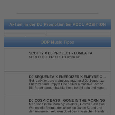
Aktuell in der DJ Promotion bei POOL POSITION
DDP Music Tipps
SCOTTY X DJ PROJECT - LUMEA TA
SCOTTY x DJ PROJECT "Lumea Ta"
DJ SEQUENZA X ENERDIZER X EMPYRE ONE
- UNTIL THE MORNING LIGHT
Get ready for pure mainstage madness! DJ Sequenza,
Enerdizer and Empyre One deliver a massive Techno
Big Room banger that hits like a freight train and keeps
the energy at maximum from the first kick to the final
drop. Packed with explosive synths, pounding basslines
and an unstoppable festival...
DJ COSMIC BASS - GONE IN THE MORNING
Mit '' Gone in the Morning'' vereint Dj Cosmic Bass zwei
Welten: die Energie des aktuellen Dance Sound und
den unverwechselbaren Spirit des Klassischen Hands