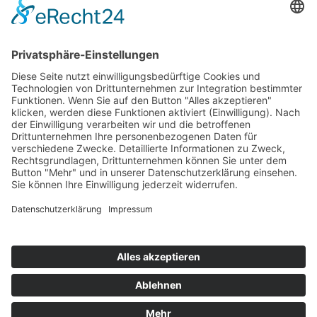
Top 100
Hot 50
Top Neueinsteiger
Highscores
Jahrescharts
Top 100
Hot 50
Top Neueinsteiger
Highscores
Jahrescharts
DJ-Promo buchen