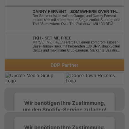
Kaitlin Aragon for their new collaboration “Runaway,”
arriving July 31st. The track marks the fourth single from
Kaskade’s forthcoming ORIGIN...
DANNY FERVENT - SOMEWHERE OVER THE
RAINBOW
Der Sommer ist im vollem Gange, und Danny Fervent
meldet sich mit seiner neuen Single zurück.Sie trägt den
Titel "Somewhere Over The Rainbow“. Mit 133 BPM
entfaltet sich ein melodischer Trance Sound, der durch
seine atmosphärische Dichte und mitreißende Dynamik
überzeugt. Kraftvolle, zugleich g...
TKH - SET ME FREE
Mit "SET ME FREE" liefert TKH einen kompromisslosen
Bass-House-Track mit treibenden 138 BPM, druckvollen
Drops und maximaler Club-Energie. Markante Basslines
treffen auf hypnotische Vocals und einen Build-up, der
die Spannung konsequent bis zu den Drops nach oben
schraubt. Der Track hat die no...
DDP Partner
Wir benötigen Ihre Zustimmung,
um den Spotify-Service zu laden!
Wir verwenden Spotify, um Inhalte
Wir benötigen Ihre Zustimmung,