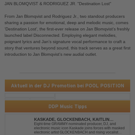
JAN BLOMQVIST & RODRIGUEZ JR. "Destination Lost"
From Jan Blomqvist and Rodriguez Jr., two standout producers
sharing a passion for emotional, deep and melodic music, comes
‘Destination Lost’, the first-ever release on Jan Blomqvist’s freshly
launched label Disconnected. Employing elegant melodies,
poignant lyrics and Jan’s signature vocal performance to craft a
story that ventures beyond sound, this track serves as a great first
introduction to Jan Blomqvist’s new audial outlet.
Aktuell in der DJ Promotion bei POOL POSITION
DDP Music Tipps
KASKADE, GLOCKENBACH, KAITLIN
ARAGON - RUNAWAY
Eight-time GRAMMY-nominated producer, DJ, and
electronic music icon Kaskade joins forces with masked
electronic artist GLOCKENBACH and rising vocalist