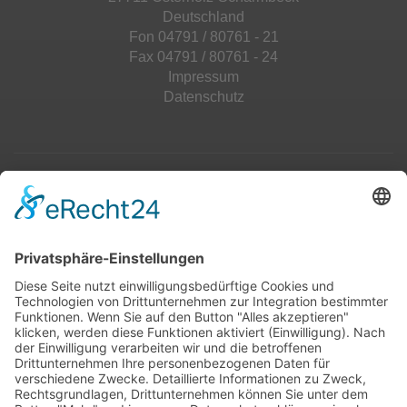
Deutschland
Fon 04791 / 80761 - 21
Fax 04791 / 80761 - 24
Impressum
Datenschutz
Top 100
Hot 50
Top Neueinsteiger
Highscores
Jahrescharts
Top 100
Hot 50
Top Neueinsteiger