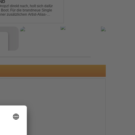
END
pz! direkt nach, holt sich dafür
 Boot. Für die brandneue Single
ner zusätzlichen Artist-Alias-
 war. „The End“ ist ei...
e
s
e