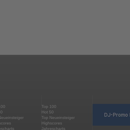
100
Top 100
50
Hot 50
DJ-Promo 
Neueinsteiger
Top Neueinsteiger
scores
Highscores
escharts
Jahrescharts