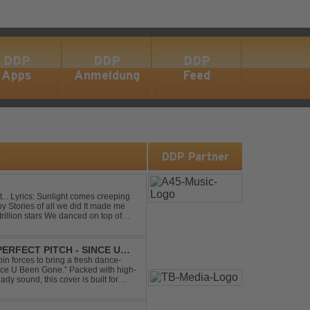
DDP
DDP
DDP
Apps
Anmeldung
Feed
s
DDP Partner
eping
ERFECT PITCH - SINCE U
in forces to bring a fresh dance-
Since U Been Gone.” Packed with high-
ady sound, this cover is built for
efloor ...