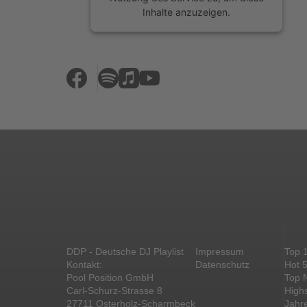
Inhalte anzuzeigen.
Mehr Informationen
Akzeptieren
powered by
Usercentrics Consent
Management Platform
&
eRecht24
DDP - Deutsche DJ Playlist
Impressum
Top 
Kontakt:
Datenschutz
Hot 
Pool Position GmbH
Top 
Carl-Schurz-Strasse 8
High
27711 Osterholz-Scharmbeck
Jahr