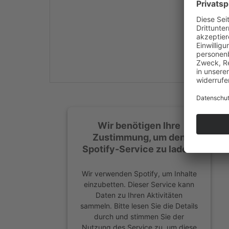
Mehr Informationen
Akzeptieren
powered by
Usercentrics
Consent Management
Platform
&
eRecht24
Wir benötigen Ihre
Zustimmung, um den
Spotify-Service zu laden!
Wir verwenden Spotify, um Inhalte
einzubetten. Dieser Service kann
Daten zu Ihren Aktivitäten
sammeln. Bitte lesen Sie die Details
durch und stimmen Sie der
Nutzung des Service zu, um diese