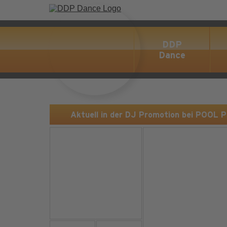
DDP
Dance
Aktuell in der DJ Promotion bei POOL