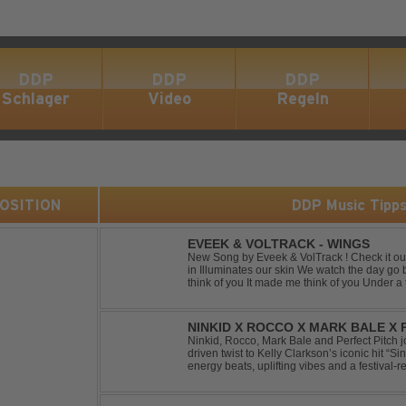
DDP
DDP
DDP
Schlager
Video
Regeln
 POSITION
DDP Music Tipp
EVEEK & VOLTRACK - WINGS
New Song by Eveek & VolTrack ! Check it out... Lyrics: Sunlight comes cre
in Illuminates our skin We watch the day go by Stories of all we did It made me
think of you It made me think of you Under a trillion stars We danced on top of
cars ...
NINKID X ROCCO X MARK BALE X P
BEEN GONE
Ninkid, Rocco, Mark Bale and Perfect Pitch jo
driven twist to Kelly Clarkson’s iconic hit “
energy beats, uplifting vibes and a festival-re
peak-time sets, radio rotations and every danc