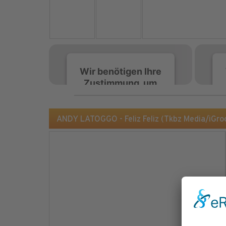
Wir benötigen Ihre
Zustimmung, um
den Spotify-
Service zu laden!
ANDY LATOGGO - Feliz Feliz (Tkbz Media/iGro
Wir verwenden Spotify,
um Inhalte einzubetten.
Dieser Service kann
Daten zu Ihren
Aktivitäten sammeln.
Bitte lesen Sie die Details
durch und stimmen Sie
der Nutzung des Service
zu, um diese Inhalte
anzuzeigen.