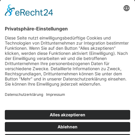
Top 100
Hot 50
Top Neueinsteiger
Highscores
Jahrescharts
Top 100
Hot 50
Top Neueinsteiger
Highscores
Jahrescharts
DJ-Promo buchen