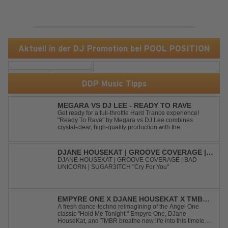
Aktuell in der DJ Promotion bei POOL POSITION
DDP Music Tipps
MEGARA VS DJ LEE - READY TO RAVE
Get ready for a full-throttle Hard Trance experience!
"Ready To Rave" by Megara vs DJ Lee combines
crystal-clear, high-quality production with the
unmistakable spirit of the '90s. Driven by an uplifting,
high-energy melody and pounding, stomping drums, this
track delivers pure rave nostalgia wh...
DJANE HOUSEKAT | GROOVE COVERAGE |
BAD UNICORN | SUGAR3ITCH - CRY FOR
DJANE HOUSEKAT | GROOVE COVERAGE | BAD
UNICORN | SUGAR3ITCH "Cry For You"
YOU
EMPYRE ONE X DJANE HOUSEKAT X TMBR -
HOLD ME TONIGHT
A fresh dance-techno reimagining of the Angel One
classic "Hold Me Tonight." Empyre One, DJane
HouseKat, and TMBR breathe new life into this timeless