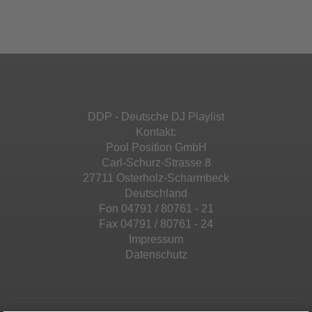
Ihren Aktivitäten sammeln. Bitte lesen Sie die
Mehr Informationen
powered by
Usercentrics Consent
Details durch und stimmen Sie der Nutzung
Management Platform
&
eRecht24
des Service zu, um diese Inhalte anzuzeigen.
Akzeptieren
Mehr Informationen
powered by
Usercentrics Consent
Management Platform
&
eRecht24
Akzeptieren
DDP - Deutsche DJ Playlist
powered by
Usercentrics Consent
Kontakt:
Management Platform
&
eRecht24
Pool Position GmbH
Carl-Schurz-Strasse 8
27711 Osterholz-Scharmbeck
Deutschland
Fon 04791 / 80761 - 21
Fax 04791 / 80761 - 24
Impressum
Datenschutz