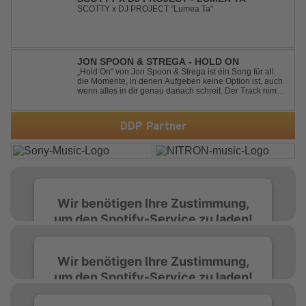
SCOTTY x DJ PROJECT "Lumea Ta"
JON SPOON & STREGA - HOLD ON
„Hold On“ von Jon Spoon & Strega ist ein Song für all
die Momente, in denen Aufgeben keine Option ist, auch
wenn alles in dir genau danach schreit. Der Track nimmt
dieses Gefühl auf, wenn man kurz davor steht
loszulassen, und verwandelt es in pure Energie, die
dich daran erinnert, noch einmal f...
DDP Partner
Wir benötigen Ihre Zustimmung,
um den Spotify-Service zu laden!
Wir verwenden Spotify, um Inhalte
Wir benötigen Ihre Zustimmung,
einzubetten. Dieser Service kann Daten zu
um den Spotify-Service zu laden!
Ihren Aktivitäten sammeln. Bitte lesen Sie die
Details durch und stimmen Sie der Nutzung