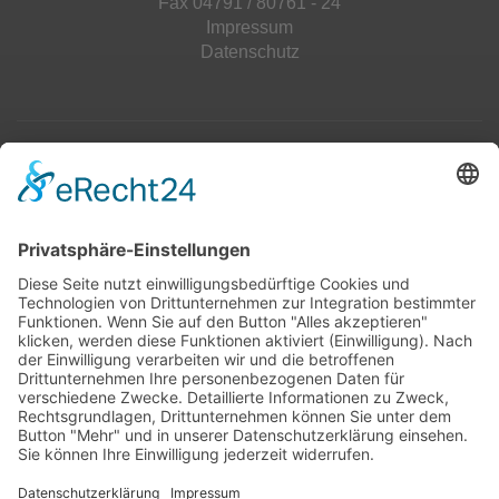
Fax 04791 / 80761 - 24
Impressum
Datenschutz
Top 100
Hot 50
Top Neueinsteiger
Highscores
Jahrescharts
Top 100
Hot 50
Top Neueinsteiger
Highscores
Jahrescharts