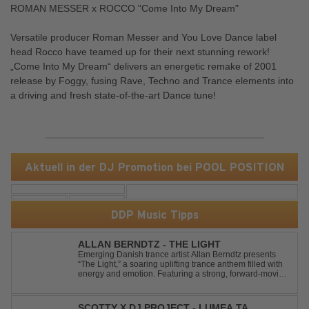
ROMAN MESSER x ROCCO "Come Into My Dream"
Versatile producer Roman Messer and You Love Dance label
head Rocco have teamed up for their next stunning rework!
„Come Into My Dream“ delivers an energetic remake of 2001
release by Foggy, fusing Rave, Techno and Trance elements into
a driving and fresh state-of-the-art Dance tune!
Aktuell in der DJ Promotion bei POOL POSITION
DDP Music Tipps
ALLAN BERNDTZ - THE LIGHT
Emerging Danish trance artist Allan Berndtz presents
“The Light,” a soaring uplifting trance anthem filled with
energy and emotion. Featuring a strong, forward-moving
melody, the track showcases the signature quality and
spirit of a Future Sequence release.
SCOTTY X DJ PROJECT - LUMEA TA